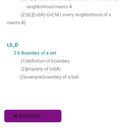
neighborhood meets A
(2)
或是cl(A)={x∈M | every neighborhood of x
meets A}
.
L5_D
2.6 Boundary of a set
(1)definition of boundary
(2)property of bd(A)
(3)example:boundary of a ball
返回課程頁面