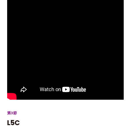
第3節
L5C