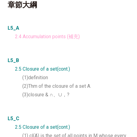
章節大綱
L5_A
2.4 Accumulation points (補充)
L5_B
2.5 Closure of a set(cont.)
(1)definition
(2)
Thm of the closure of a set A.
(3)closure & ∩、∪，?
L5_C
2.5 Closure of a set(cont.)
(1) cl(A) is the set of all points in M whose every