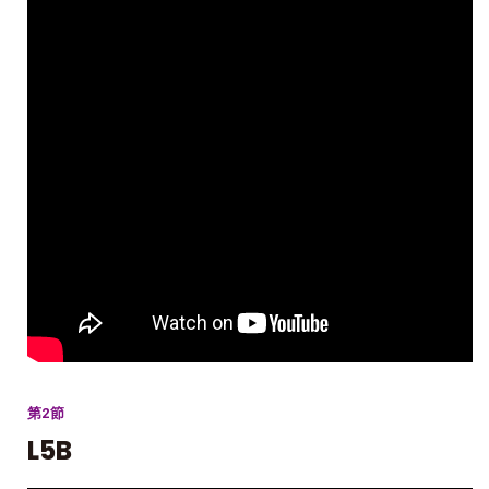
第2節
L5B