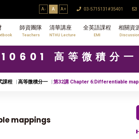
A-
A
A+
03-5715131#35401
材
師資團隊
清華講座
全英語課程
相關資
xtbook
Teachers
NTHU Lecture
EMI
Discussio
10601 高等微積分一
式課程
高等微積分一
第32講 Chapter 6:Differentiable map
able mappings