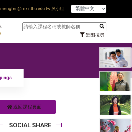
【7/31】114
mengfen@mx.nthu.edu.tw 吳小姐
源
n
進階搜尋
pings
返回課程頁面
SOCIAL SHARE