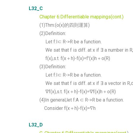
L32_C
Chapter 6:Differentiable mappings(cont.)
(1)Thm:(o(x)的四則運算)
(2)Definition:
Let f:I⊂ R->R be a function.
We sat that f is diff. at x if ∃ a number in
f(x),s.t. f(x＋h)-f(x)=f'(x)h＋o(R)
(3)Definition:
Let f:I⊂ R->R be a function.
We sat that f is diff. at x if ∃ a vector in 
∇f(x),s.t. f(x＋h)-f(x)=∇f(x)h＋o(R)
(4)In general,let f:A ⊂ R->R be a function.
Consider f(x＋h)-f(x)=∇h
L32_D