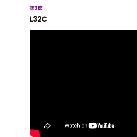
第3節
L32C