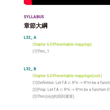
SYLLABUS
章節大綱
L32_ A
Chapter 6:Differentiable mappings
(1)Thm_1
L32_ B
Chapter 6:Differentiable mappings(cont.)
(1)Definition: Let f:A ⊂ R^n -> R^m be a func
(2)Prop: Let f:A ⊂ R^n -> R^m be a function O
(3)Thm:(o(x)的四則運算)