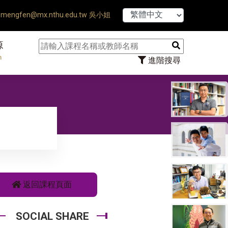
Thesis Defense Ends ♠ 【8/1
mengfen@mx.nthu.edu.tw 吳小姐
源
n
進階搜尋
返回課程頁面
SOCIAL SHARE