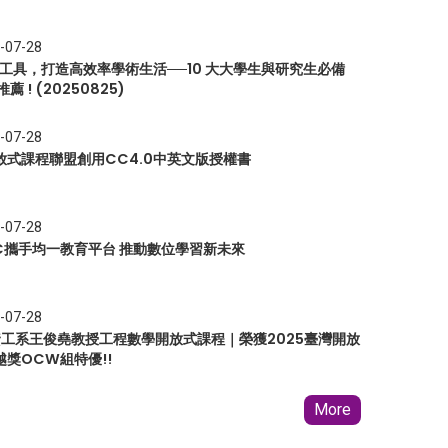
-07-28
I 工具，打造高效率學術生活──10 大大學生與研究生必備
推薦 ! (20250825)
-07-28
放式課程聯盟創用CC4.0中英文版授權書
-07-28
EC攜手均一教育平台 推動數位學習新未來
-07-28
 資工系王俊堯教授工程數學開放式課程｜榮獲2025臺灣開放
越獎OCW組特優!!
More