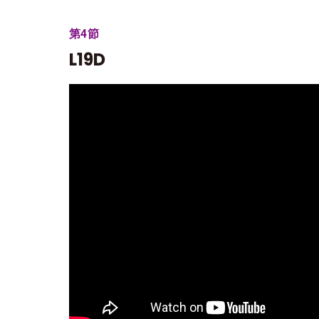
第4節
L19D