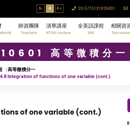
【7/31】114學年度第2學期研究生論文口試結束
A-
A
A+
03-5715131#35401
材
師資團隊
清華講座
全英語課程
相關資
xtbook
Teachers
NTHU Lecture
EMI
Discussio
10601 高等微積分一
程
高等微積分一
8 Integration of functions of one variable (cont.)
tions of one variable (cont.)