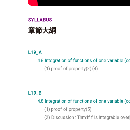
SYLLABUS
章節大綱
L19_A
4.8 Integration of functions of one variable (co
(1) proof of property(3).(4)
L19_B
4.8 Integration of functions of one variable (c
(1) proof of property(5)
(2) Discussion : Thm:If f is integrable over[