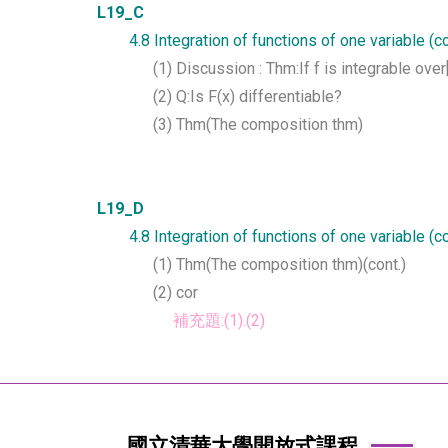
L19_C
4.8 Integration of functions of one variable (c
(1) Discussion : Thm:If f is integrable over[
(2) Q:Is F(x) differentiable?
(3) Thm(The composition thm)
L19_D
4.8 Integration of functions of one variable (c
(1) Thm(The composition thm)(cont.)
(2) cor
補充題:(1).(2)
國立清華大學開放式課程