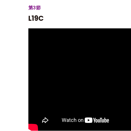
第3節
L19C