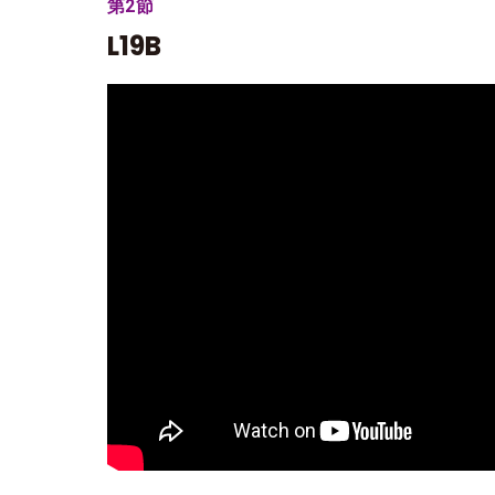
第2節
L19B