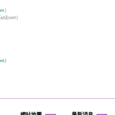
on
t.)
a,b](cont.)
ont.)
網站地圖
最新消息