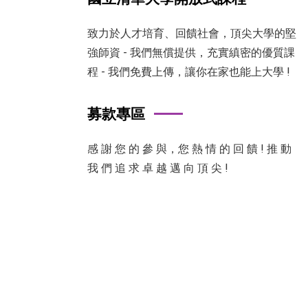
致力於人才培育、回饋社會，頂尖大學的堅
強師資 - 我們無償提供，充實縝密的優質課
程 - 我們免費上傳，讓你在家也能上大學 !
募款專區
感 謝 您 的 參 與，您 熱 情 的 回 饋 ! 推 動
我 們 追 求 卓 越 邁 向 頂 尖 !