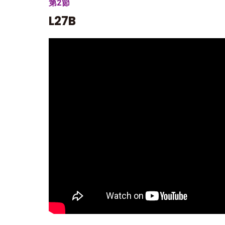
第2節
L27B