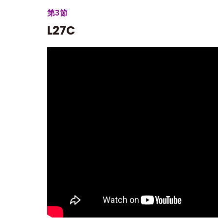
第3節
L27C