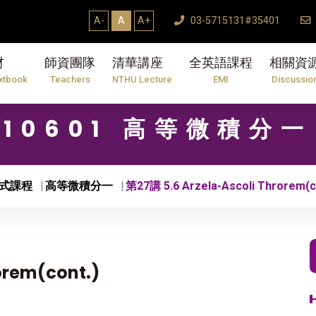
A-
A
A+
03-5715131#35401
材
師資團隊
清華講座
全英語課程
相關資
xtbook
Teachers
NTHU Lecture
EMI
Discussio
10601 高等微積分一
式課程
高等微積分一
第27講 5.6 Arzela-Ascoli Throrem(c
orem(cont.)