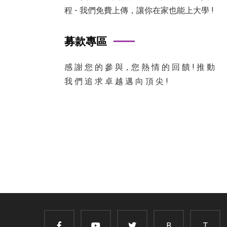
程 - 我們免費上傳，讓你在家也能上大學 !
募款專區
感 謝 您 的 參 與，您 熱 情 的 回 饋 ! 推 動
我 們 追 求 卓 越 邁 向 頂 尖 !
B
T