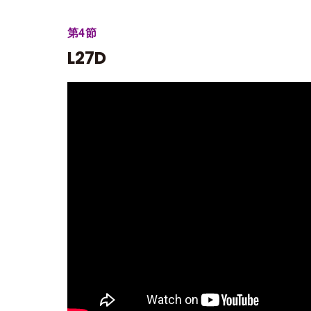
第4節
L27D