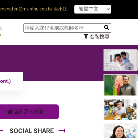
【7/31】11
mengfen@mx.nthu.edu.tw 吳小姐
源
n
進階搜尋
ont.)
返回課程頁面
SOCIAL SHARE