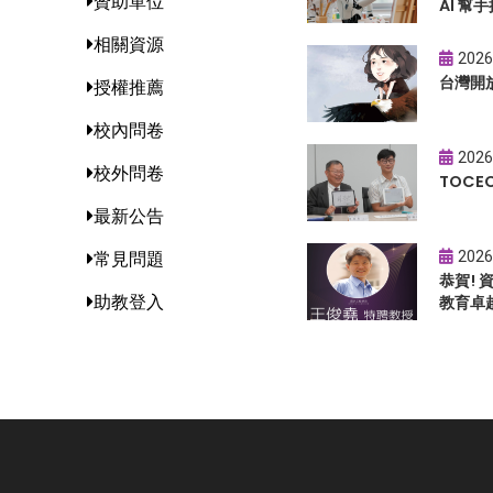
贊助單位
AI 幫手
相關資源
2026
台灣開
授權推薦
校內問卷
2026
校外問卷
TOC
最新公告
2026
常見問題
恭賀!
助教登入
教育卓