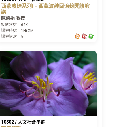
西蒙波娃系列1－西蒙波娃回憶錄閱讀演
講
陳淑娟 教授
點閱次數：65K
課程時數：1H33M
課程講次：5
10502 / 人文社會學群