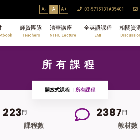
A-
A
A+
03-5715131#35401
材
師資團隊
清華講座
全英語課程
相關資
xtbook
Teachers
NTHU Lecture
EMI
Discussio
所有課程
開放式課程
所有課程
2
2
3
2
3
8
7
門
門
課程數
教材數