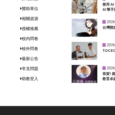
善用 A
贊助單位
AI 幫手
相關資源
2026
台灣開
授權推薦
校內問卷
2026
校外問卷
TOC
最新公告
2026
常見問題
恭賀!
助教登入
教育卓