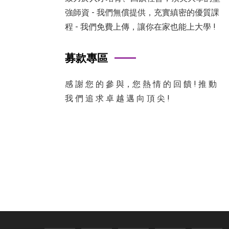
強師資 - 我們無償提供，充實縝密的優質課
程 - 我們免費上傳，讓你在家也能上大學 !
募款專區
感 謝 您 的 參 與，您 熱 情 的 回 饋 ! 推 動
我 們 追 求 卓 越 邁 向 頂 尖 !