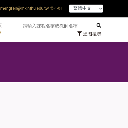
【7/31】114學
mengfen@mx.nthu.edu.tw 吳小姐
源
n
進階搜尋