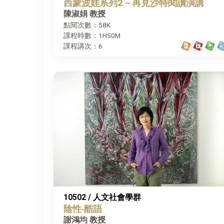
西蒙波娃系列2－再見沙特閱讀演講
陳淑娟 教授
點閱次數：58K
課程時數：1H50M
課程講次：6
10502 / 人文社會學群
陰性‧酷語
謝鴻均 教授