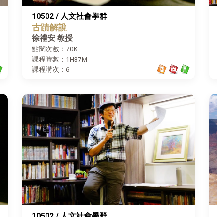
10502 / 人文社會學群
古蹟解說
徐禮安 教授
點閱次數：70K
課程時數：1H37M
課程講次：6
10502 / 人文社會學群