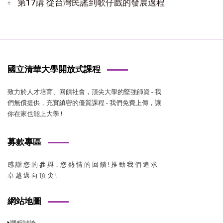
第17講 從台灣民謠到歌仔戲的發展過程
國立清華大學開放式課程
致力於人才培育、回饋社會，頂尖大學的堅強師資 - 我
們無償提供，充實縝密的優質課程 - 我們免費上傳，讓
你在家也能上大學 !
募款專區
感 謝 您 的 參 與，您 熱 情 的 回 饋 ! 推 動 我 們 追 求
卓 越 邁 向 頂 尖 !
網站地圖