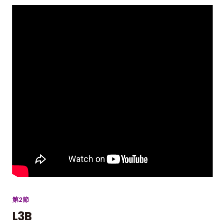
第2節
L3B