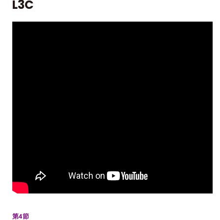
L3C
第4節