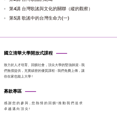
第4講 台灣歌謠與文化的關聯（縱的觀察）
第5講 歌謠中的台灣生命力(一)
國立清華大學開放式課程
致力於人才培育、回饋社會，頂尖大學的堅強師資 - 我
們無償提供，充實縝密的優質課程 - 我們免費上傳，讓
你在家也能上大學 !
募款專區
感 謝 您 的 參 與，您 熱 情 的 回 饋 ! 推 動 我 們 追 求
卓 越 邁 向 頂 尖 !