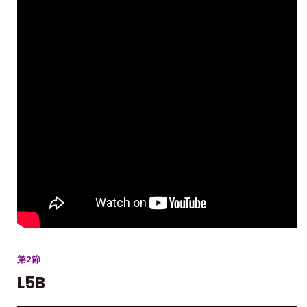
第2節
L5B