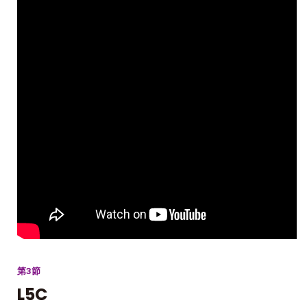
第3節
L5C