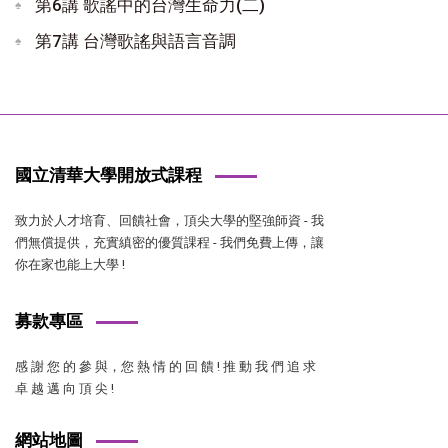
第6講 歌謠中的台灣生命力(二)
第7講 台灣歌謠與語言音調
國立清華大學開放式課程
致力於人才培育、回饋社會，頂尖大學的堅強師資 - 我
們無償提供，充實縝密的優質課程 - 我們免費上傳，讓
你在家也能上大學 !
募款專區
感 謝 您 的 參 與，您 熱 情 的 回 饋 ! 推 動 我 們 追 求
卓 越 邁 向 頂 尖 !
網站地圖