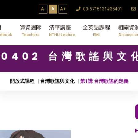
A-
A
A+
03-5715131#35401
材
師資團隊
清華講座
全英語課程
相關資
xtbook
Teachers
NTHU Lecture
EMI
Discussio
10402 台灣歌謠與文
開放式課程
台灣歌謠與文化
第1講 台灣歌謠的定義