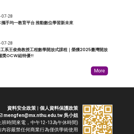
-07-28
EC攜手均一教育平台 推動數位學習新未來
-07-28
 資工系王俊堯教授工程數學開放式課程｜榮獲2025臺灣開放
越獎OCW組特優!!
More
資料安全政策
|
個人資料保護政策
mengfen@mx.nthu.edu.tw 吳小姐
(請於上班時間來電，中午12-13為午休時間)
D. 本網站所有內容嚴禁任何商業行為僅供學術使用