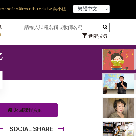
【7/31】114學
mengfen@mx.nthu.edu.tw 吳小姐
源
n
進階搜尋
化
返回課程頁面
SOCIAL SHARE