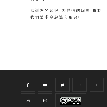
感 謝 您 的 參 與，您 熱 情 的 回 饋 ! 推 動
我 們 追 求 卓 越 邁 向 頂 尖 !
B
T
均