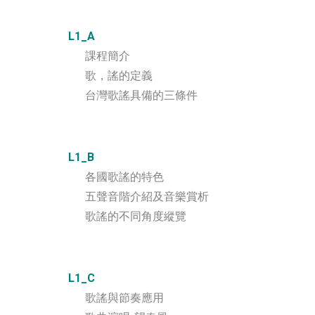
L1_A
課程簡介
歌，謠的定義
台灣歌謠具備的三條件
L1_B
各國歌謠的特色
五聲音階介紹及音樂賞析
歌謠的不同角度縱覽
L1_C
歌謠與節奏應用