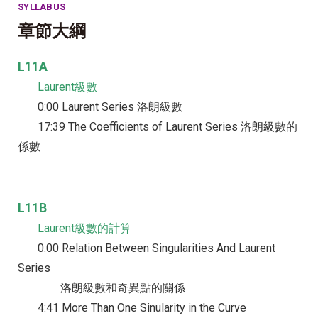
SYLLABUS
章節大綱
L11A
Laurent級數
0:00 Laurent Series 洛朗級數
17:39 The Coefficients of Laurent Series 洛朗級數的
係數
L11B
Laurent級數的計算
0:00 Relation Between Singularities And Laurent
Series
洛朗級數和奇異點的關係
4:41 More Than One Sinularity in the Curve