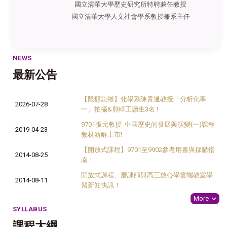
國立清華大學歷史研究所特聘兼任教授
國立清華大學人文社會學系教授兼系主任
NEWS
最新公告
【限額急徵】化學系陳貴通教授「分析化學
2026-07-28
一」拍攝&剪輯工讀生3名 !
9701張元教授_中國歷史的發展與演變(一)課程
2019-04-23
教材新鮮上市!
【開放式課程】9701至9902參考用書與採購指
2014-08-25
南！
開放式課程、磨課師與高三放心學雲端教室學
2014-08-11
習新知快訊！
More
SYLLABUS
課程大綱