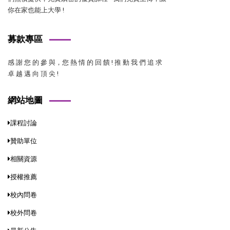
你在家也能上大學 !
募款專區
感 謝 您 的 參 與，您 熱 情 的 回 饋 ! 推 動 我 們 追 求
卓 越 邁 向 頂 尖 !
網站地圖
課程討論
贊助單位
相關資源
授權推薦
校內問卷
校外問卷