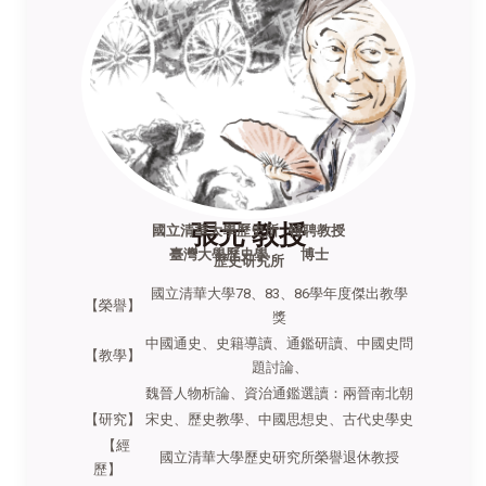
張元 教授
國立清華大學歷史所 特聘教授
臺灣大學歷史學 博士
歷史研究所
國立清華大學78、83、86學年度傑出教學
【榮譽】
獎
中國通史、史籍導讀、通鑑研讀、中國史問
【教學】
題討論、
魏晉人物析論、資治通鑑選讀：兩晉南北朝
【研究】
宋史、歷史教學、中國思想史、古代史學史
【經
國立清華大學歷史研究所榮譽退休教授
歷】