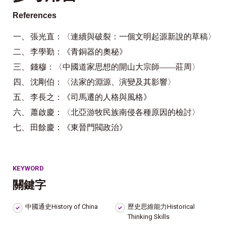
References
一、
張光直：〈連續與破裂：一個文明起源新說的草稿〉
二、
李學勤：《青銅器的奧秘》
三、
錢穆：〈中國道家思想的開山大宗師——莊周〉
四、
沈剛伯：〈法家的淵源、演變及其影響〉
五、
李長之：《司馬遷的人格與風格》
六、
蕭啟慶：〈北亞游牧民族南侵各種原因的檢討〉
七、
田餘慶：《東晉門閥政治》
KEYWORD
關鍵字
中國通史History of China
歷史思維能力Historical
Thinking Skills