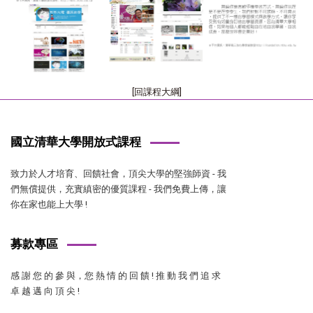
[回課程大綱]
國立清華大學開放式課程
致力於人才培育、回饋社會，頂尖大學的堅強師資 - 我
們無償提供，充實縝密的優質課程 - 我們免費上傳，讓
你在家也能上大學 !
募款專區
感 謝 您 的 參 與，您 熱 情 的 回 饋 ! 推 動 我 們 追 求
卓 越 邁 向 頂 尖 !