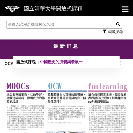
【7
國立清華大學開放式課程
進階搜尋
最新消息
開放式課程
中國歷史的演變與發展一
ocw.-moocs-.-funlearning線上課程比較報你知！