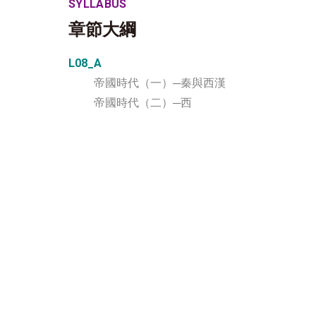
SYLLABUS
章節大綱
L08_A
帝國時代（一）─秦與西漢
帝國時代（二）─西