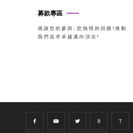
募款專區
感 謝 您 的 參 與，您 熱 情 的 回 饋 ! 推 動
我 們 追 求 卓 越 邁 向 頂 尖 !
B
T