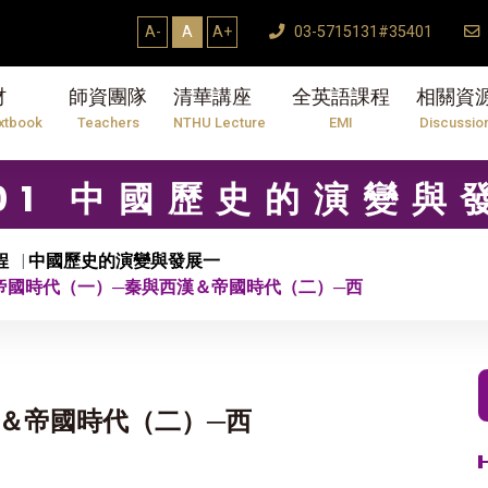
A-
A
A+
03-5715131#35401
材
師資團隊
清華講座
全英語課程
相關資
xtbook
Teachers
NTHU Lecture
EMI
Discussio
701 中國歷史的演變與
程
中國歷史的演變與發展一
 帝國時代（一）─秦與西漢＆帝國時代（二）─西
漢＆帝國時代（二）─西