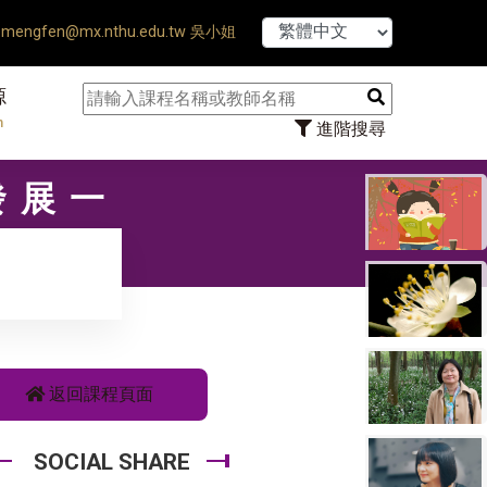
【7/31】114
mengfen@mx.nthu.edu.tw 吳小姐
源
n
進階搜尋
發展一
返回課程頁面
SOCIAL SHARE