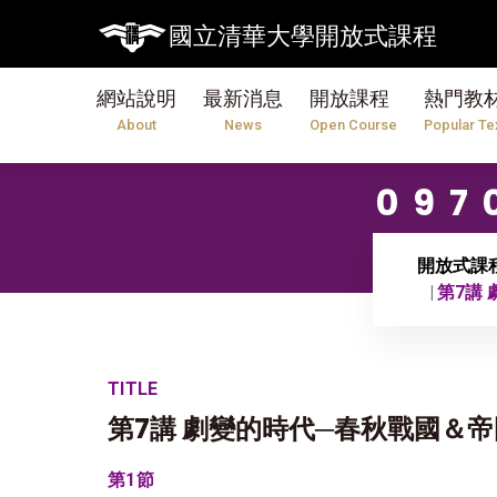
國立清華大學開放式課程
網站說明
最新消息
開放課程
熱門教
About
News
Open Course
Popular Te
09
開放式課
第7講
TITLE
第7講 劇變的時代─春秋戰國＆
第1節