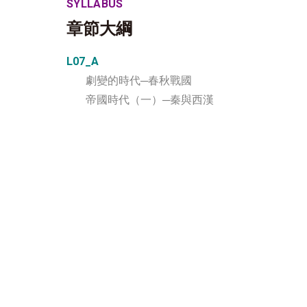
SYLLABUS
章節大綱
L07_A
劇變的時代─春秋戰國
帝國時代（一）─秦與西漢