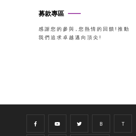
募款專區
感 謝 您 的 參 與，您 熱 情 的 回 饋 ! 推 動
我 們 追 求 卓 越 邁 向 頂 尖 !
B
T