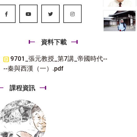
資料下載
9701_張元教授_第7講_帝國時代--
--秦與西漢（一）.pdf
課程資訊