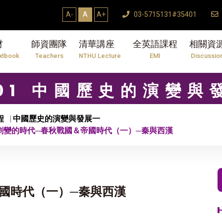
A-
A
A+
03-5715131#35401
材
師資團隊
清華講座
全英語課程
相關資
xtbook
Teachers
NTHU Lecture
EMI
Discussio
701 中國歷史的演變與
程
中國歷史的演變與發展一
 劇變的時代─春秋戰國＆帝國時代（一）─秦與西漢
帝國時代（一）─秦與西漢