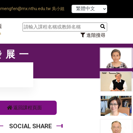
【7/31】114學年度
mengfen@mx.nthu.edu.tw 吳小姐
源
n
進階搜尋
發展一
返回課程頁面
SOCIAL SHARE