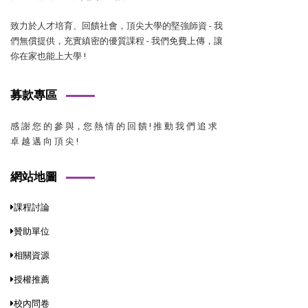
致力於人才培育、回饋社會，頂尖大學的堅強師資 - 我
們無償提供，充實縝密的優質課程 - 我們免費上傳，讓
你在家也能上大學 !
募款專區
感 謝 您 的 參 與，您 熱 情 的 回 饋 ! 推 動 我 們 追 求
卓 越 邁 向 頂 尖 !
網站地圖
課程討論
贊助單位
相關資源
授權推薦
校內問卷