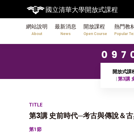
國立清華大學開放式課程
網站說明
最新消息
開放課程
熱門教
About
News
Open Course
Popular Te
09
開放式課
第3講
TITLE
第3講 史前時代─考古與傳說＆
第1節