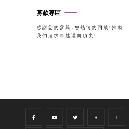
募款專區
感 謝 您 的 參 與，您 熱 情 的 回 饋 ! 推 動
我 們 追 求 卓 越 邁 向 頂 尖 !
B
T