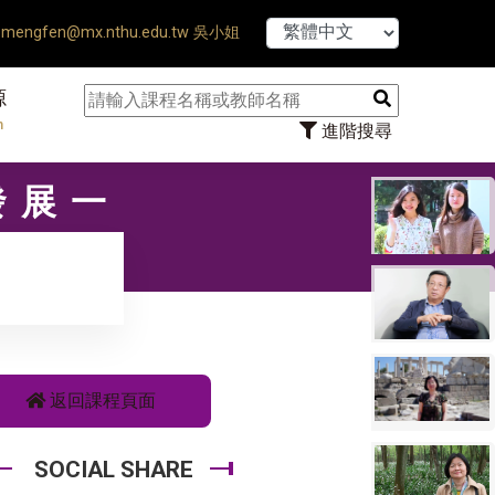
【7/31】114
mengfen@mx.nthu.edu.tw 吳小姐
源
n
進階搜尋
發展一
返回課程頁面
SOCIAL SHARE