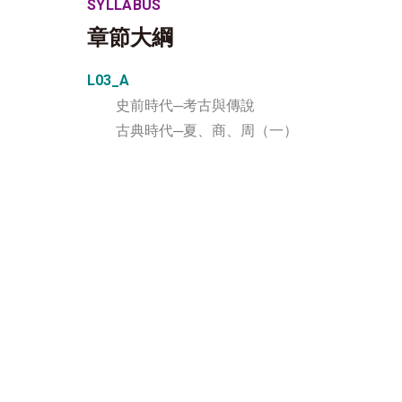
SYLLABUS
章節大綱
L03_A
史前時代─考古與傳說
古典時代─夏、商、周（一）