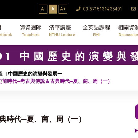
A-
A
A+
03-5715131#35401
材
師資團隊
清華講座
全英語課程
相關資
xtbook
Teachers
NTHU Lecture
EMI
Discussio
701 中國歷史的演變與
程
中國歷史的演變與發展一
 史前時代─考古與傳說＆古典時代─夏、商、周（一）
古典時代─夏、商、周（一）