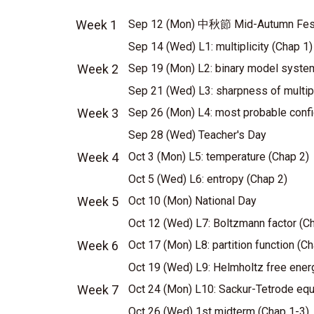
Week 1
Sep 12 (Mon) 中秋節 Mid-Autumn Festi
Sep 14 (Wed) L1: multiplicity (Chap 1
Week 2
Sep 19 (Mon) L2: binary model syste
Sep 21 (Wed) L3: sharpness of multipl
Week 3
Sep 26 (Mon) L4: most probable confi
Sep 28 (Wed) Teacher's Day
Week 4
Oct 3 (Mon) L5: temperature (Chap 2)
Oct 5 (Wed) L6: entropy (Chap 2)
Week 5
Oct 10 (Mon) National Day
Oct 12 (Wed) L7: Boltzmann factor (C
Week 6
Oct 17 (Mon) L8: partition function (C
Oct 19 (Wed) L9: Helmholtz free ener
Week 7
Oct 24 (Mon) L10: Sackur-Tetrode equ
Oct 26 (Wed) 1st midterm (Chap 1-3)