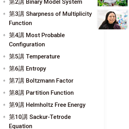
第2講 Binary Model System
第3講 Sharpness of Multiplicity
Function
第4講 Most Probable
Configuration
第5講 Temperature
第6講 Entropy
第7講 Boltzmann Factor
第8講 Partition Function
第9講 Helmholtz Free Energy
第10講 Sackur-Tetrode
Equation