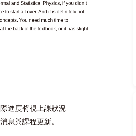
al and Statistical Physics, if you didn’t
to start all over. And it is definitely not
oncepts. You need much time to
the back of the textbook, or it has slight
實際進度將視上課狀況
新消息與課程更新。