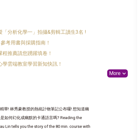
「分析化學一」拍攝&剪輯工讀生3名 !
01參考用書與採購指南！
課程推薦請您踴躍填卷！
心學雲端教室學習新知快訊！
More
華! 林秀豪教授的熱統計物筆記公布囉! 想知道幽
何幻化成幽默的卡通語言嗎? Reading the
u Lin tells you the story of the 80 min. course with