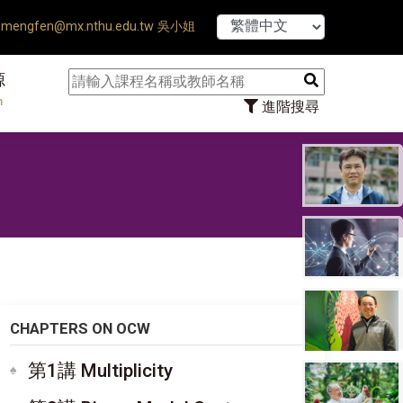
【7/31】114學
mengfen@mx.nthu.edu.tw 吳小姐
源
n
進階搜尋
CHAPTERS ON OCW
第1講 Multiplicity