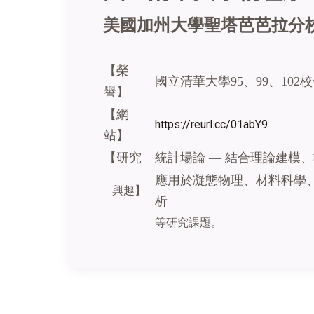
美國加州大學聖塔芭芭拉分
【榮
國立清華大學95、99、102
譽】
【網
https://reurl.cc/01abY9
站】
【研究
統計場論
—
結合理論建模、
應用於凝態物理、材料科學
興趣】
析
等研究課題。