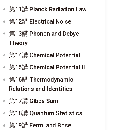
第11講 Planck Radiation Law
第12講 Electrical Noise
第13講 Phonon and Debye
Theory
第14講 Chemical Potential
第15講 Chemical Potential II
第16講 Thermodynamic
Relations and Identities
第17講 Gibbs Sum
第18講 Quantum Statistics
第19講 Fermi and Bose