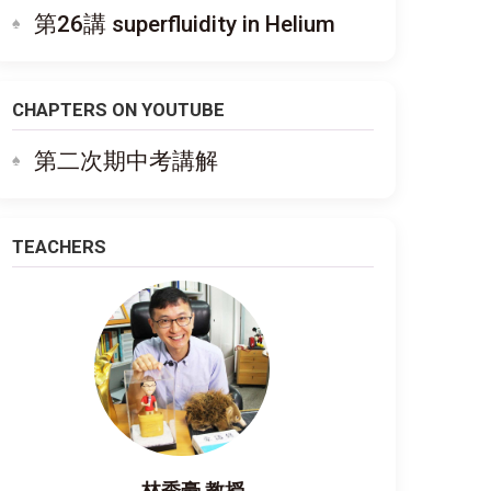
第26講 superfluidity in Helium
CHAPTERS ON YOUTUBE
第二次期中考講解
TEACHERS