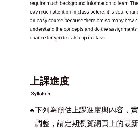
require much background information to learn Therm
pay much attention in class before, it is your chance 
an easy course because there are so many new c
understand the concepts and do the assignments at 
chance for you to catch up in class.
上課進度
Syllabus
♠
下列為預估上課進度與內容，
調整，請定期瀏覽網頁上的最