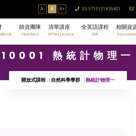
A-
A
A+
03-5715131#35401
材
師資團隊
清華講座
全英語課程
相關資
xtbook
Teachers
NTHU Lecture
EMI
Discussio
10001 熱統計物理一
開放式課程
自然科學學群
熱統計物理一