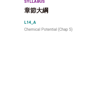
SYLLABUS
章節大綱
L14_A
Chemical Potential (Chap 5)