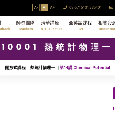
A-
A
A+
03-5715131#35401
材
師資團隊
清華講座
全英語課程
相關資
xtbook
Teachers
NTHU Lecture
EMI
Discussio
10001 熱統計物理一
開放式課程
熱統計物理一
第14講 Chemical Potential