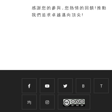
感 謝 您 的 參 與，您 熱 情 的 回 饋 ! 推 動
我 們 追 求 卓 越 邁 向 頂 尖 !
B
T
均