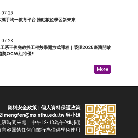
-07-28
EC攜手均一教育平台 推動數位學習新未來
-07-28
 資工系王俊堯教授工程數學開放式課程｜榮獲2025臺灣開放
越獎OCW組特優!!
More
資料安全政策
|
個人資料保護政策
mengfen@mx.nthu.edu.tw 吳小姐
(請於上班時間來電，中午12-13為午休時間)
D. 本網站所有內容嚴禁任何商業行為僅供學術使用