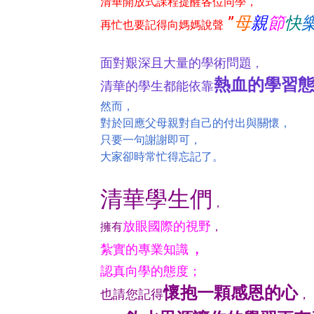
清華開放式課程提醒各位同學，
”
母
親
節
快
再忙也要記得向媽媽說聲
面對艱深且大量的學術問題
，
熱血的學習
清華的學生都能依靠
然而，
對於回應父母親對自己的付出與關懷，
只要一句謝謝即可，
大家卻時常忙得忘記了。
清華學生們
，
放眼國際的視野
擁有
，
，
紮實的專業知識
認真向學的態度；
懷抱一顆感恩的心
也請您記得
，