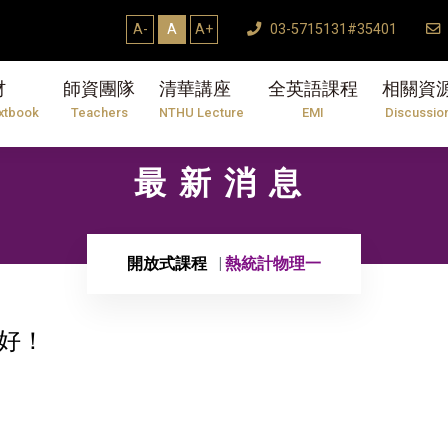
A-
A
A+
03-5715131#35401
材
師資團隊
清華講座
全英語課程
相關資
xtbook
Teachers
NTHU Lecture
EMI
Discussio
最新消息
開放式課程
熱統計物理一
好！