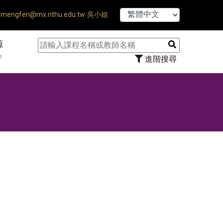
【7/31】1
mengfen@mx.nthu.edu.tw 吳小姐
源
n
進階搜尋