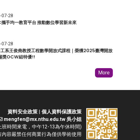
-07-28
EC攜手均一教育平台 推動數位學習新未來
-07-28
 資工系王俊堯教授工程數學開放式課程｜榮獲2025臺灣開放
越獎OCW組特優!!
More
資料安全政策
|
個人資料保護政策
mengfen@mx.nthu.edu.tw 吳小姐
(請於上班時間來電，中午12-13為午休時間)
D. 本網站所有內容嚴禁任何商業行為僅供學術使用