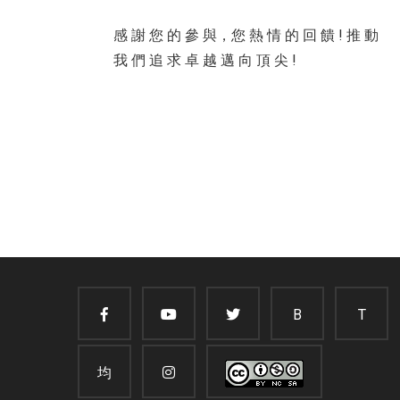
感 謝 您 的 參 與，您 熱 情 的 回 饋 ! 推 動
我 們 追 求 卓 越 邁 向 頂 尖 !
B
T
均