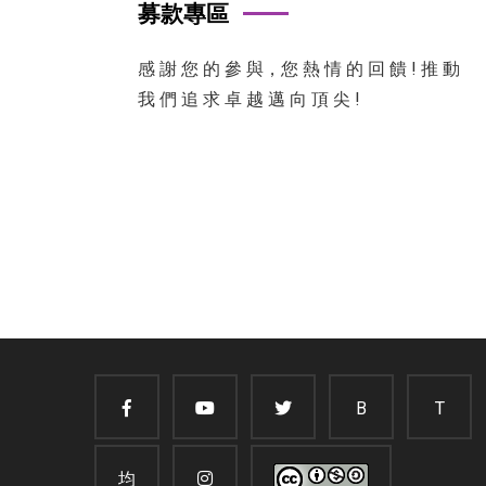
募款專區
感 謝 您 的 參 與，您 熱 情 的 回 饋 ! 推 動
我 們 追 求 卓 越 邁 向 頂 尖 !
B
T
均