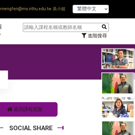
【7/31】11
mengfen@mx.nthu.edu.tw 吳小姐
源
n
進階搜尋
返回課程頁面
SOCIAL SHARE