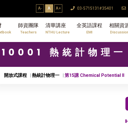
A-
A
A+
03-5715131#35401
材
師資團隊
清華講座
全英語課程
相關資
xtbook
Teachers
NTHU Lecture
EMI
Discussio
10001 熱統計物理一
開放式課程
熱統計物理一
第15講 Chemical Potential II