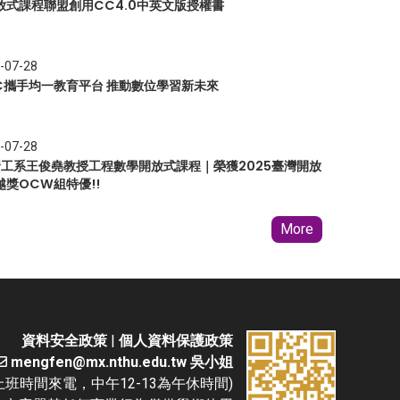
放式課程聯盟創用CC4.0中英文版授權書
-07-28
EC攜手均一教育平台 推動數位學習新未來
-07-28
 資工系王俊堯教授工程數學開放式課程｜榮獲2025臺灣開放
越獎OCW組特優!!
More
資料安全政策
|
個人資料保護政策
mengfen@mx.nthu.edu.tw 吳小姐
(請於上班時間來電，中午12-13為午休時間)