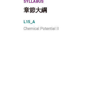
SYLLABUS
章節大綱
L15_A
Chemical Potential II