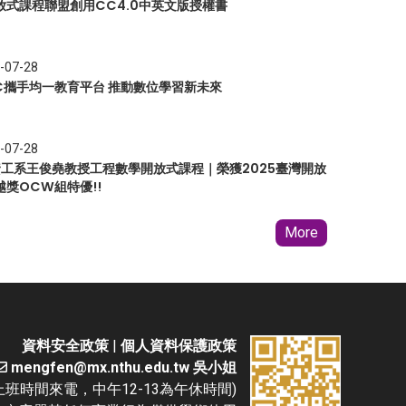
放式課程聯盟創用CC4.0中英文版授權書
-07-28
EC攜手均一教育平台 推動數位學習新未來
-07-28
 資工系王俊堯教授工程數學開放式課程｜榮獲2025臺灣開放
越獎OCW組特優!!
More
資料安全政策
|
個人資料保護政策
mengfen@mx.nthu.edu.tw 吳小姐
(請於上班時間來電，中午12-13為午休時間)