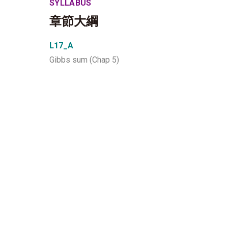
SYLLABUS
章節大綱
L17_A
Gibbs sum (Chap 5)