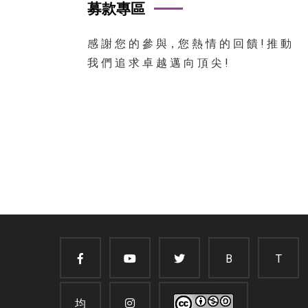
募款專區
感 謝 您 的 參 與，您 熱 情 的 回 饋 ! 推 動
我 們 追 求 卓 越 邁 向 頂 尖 !
B
T
均