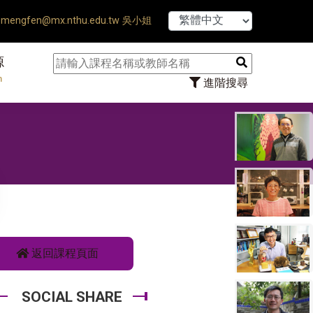
【7/31】1
mengfen@mx.nthu.edu.tw 吳小姐
源
n
進階搜尋
返回課程頁面
SOCIAL SHARE