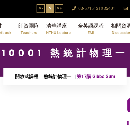
A-
A
A+
03-5715131#35401
材
師資團隊
清華講座
全英語課程
相關資
xtbook
Teachers
NTHU Lecture
EMI
Discussio
10001 熱統計物理一
開放式課程
熱統計物理一
第17講 Gibbs Sum