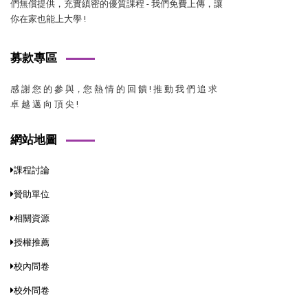
們無償提供，充實縝密的優質課程 - 我們免費上傳，讓
你在家也能上大學 !
募款專區
感 謝 您 的 參 與，您 熱 情 的 回 饋 ! 推 動 我 們 追 求
卓 越 邁 向 頂 尖 !
網站地圖
課程討論
贊助單位
相關資源
授權推薦
校內問卷
校外問卷