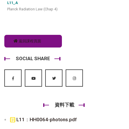
L11_A
Planck Radiation Law (Chap 4)
返回課程頁面
SOCIAL SHARE
資料下載
L11：HH0064-photons.pdf