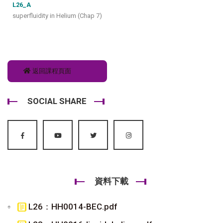
L26_A
superfluidity in Helium (Chap 7)
返回課程頁面
SOCIAL SHARE
資料下載
L26：HH0014-BEC.pdf