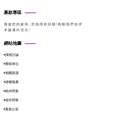
募款專區
感 謝 您 的 參 與，您 熱 情 的 回 饋 ! 推 動 我 們 追 求
卓 越 邁 向 頂 尖 !
網站地圖
課程討論
贊助單位
相關資源
授權推薦
校內問卷
校外問卷
最新公告