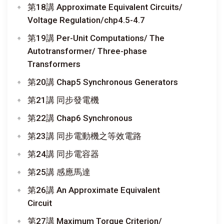
第18講 Approximate Equivalent Circuits/
Voltage Regulation/chp4.5-4.7
第19講 Per-Unit Computations/ The
Autotransformer/ Three-phase
Transformers
第20講 Chap5 Synchronous Generators
第21講 同步發電機
第22講 Chap6 Synchronous
第23講 同步電動機之等效電路
第24講 同步電容器
第25講 感應馬達
第26講 An Approximate Equivalent
Circuit
第27講 Maximum Torque Criterion/