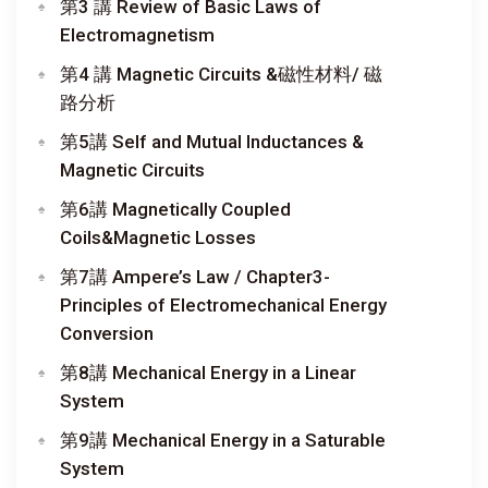
第3 講 Review of Basic Laws of
Electromagnetism
第4 講 Magnetic Circuits &磁性材料/ 磁
路分析
第5講 Self and Mutual Inductances &
Magnetic Circuits
第6講 Magnetically Coupled
Coils&Magnetic Losses
第7講 Ampere’s Law / Chapter3-
Principles of Electromechanical Energy
Conversion
第8講 Mechanical Energy in a Linear
System
第9講 Mechanical Energy in a Saturable
System