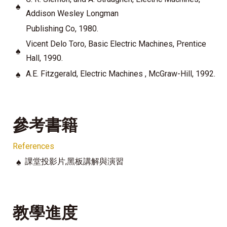
♠
Addison Wesley Longman
Publishing Co, 1980.
Vicent Delo Toro, Basic Electric Machines, Prentice
♠
Hall, 1990.
♠
A.E. Fitzgerald, Electric Machines , McGraw-Hill, 1992.
參考書籍
References
♠
課堂投影片,黑板講解與演習
教學進度