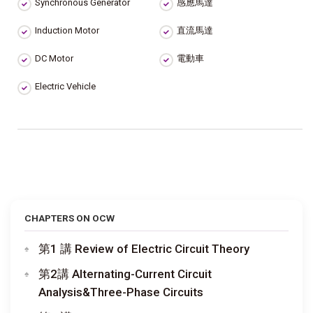
Synchronous Generator
感應馬達
Induction Motor
直流馬達
DC Motor
電動車
Electric Vehicle
CHAPTERS ON OCW
第1 講 Review of Electric Circuit Theory
第2講 Alternating-Current Circuit
Analysis&Three-Phase Circuits