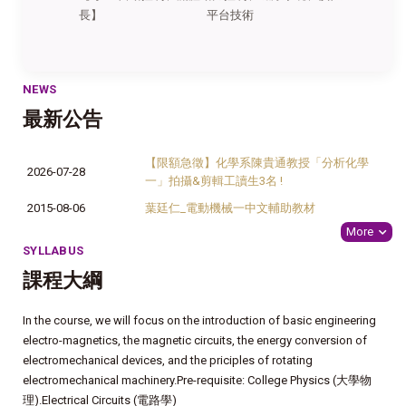
長】
平台技術
NEWS
最新公告
【限額急徵】化學系陳貴通教授「分析化學
2026-07-28
一」拍攝&剪輯工讀生3名 !
2015-08-06
葉廷仁_電動機械一中文輔助教材
More
SYLLABUS
課程大綱
In the course, we will focus on the introduction of basic engineering
electro-magnetics, the magnetic circuits, the energy conversion of
electromechanical devices, and the priciples of rotating
electromechanical machinery.
Pre-requisite: College Physics (大學物
理).Electrical Circuits (電路學)