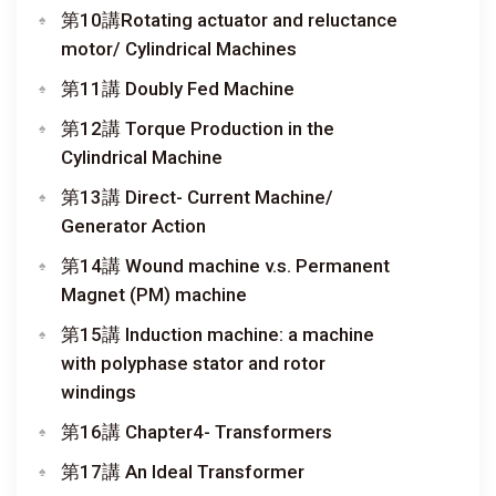
第10講Rotating actuator and reluctance
motor/ Cylindrical Machines
第11講 Doubly Fed Machine
第12講 Torque Production in the
Cylindrical Machine
第13講 Direct- Current Machine/
Generator Action
第14講 Wound machine v.s. Permanent
Magnet (PM) machine
第15講 Induction machine: a machine
with polyphase stator and rotor
windings
第16講 Chapter4- Transformers
第17講 An Ideal Transformer