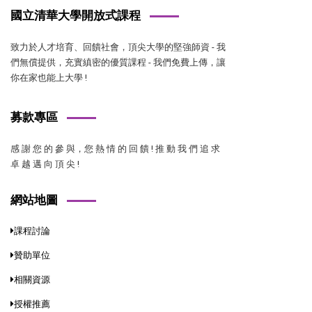
國立清華大學開放式課程
致力於人才培育、回饋社會，頂尖大學的堅強師資 - 我
們無償提供，充實縝密的優質課程 - 我們免費上傳，讓
你在家也能上大學 !
募款專區
感 謝 您 的 參 與，您 熱 情 的 回 饋 ! 推 動 我 們 追 求
卓 越 邁 向 頂 尖 !
網站地圖
課程討論
贊助單位
相關資源
授權推薦