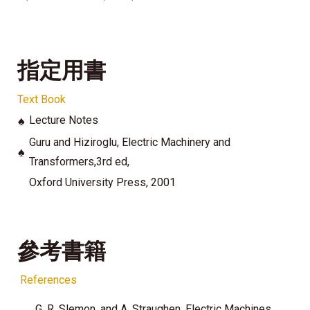
指定用書
Text Book
♠
Lecture Notes
G
uru and Hiziroglu, Electric Machinery and
♠
Transformers,3rd ed
,
Oxford University Press, 2001
參考書籍
References
G. R. Slemon, and A. Straughen, Electric Machines,