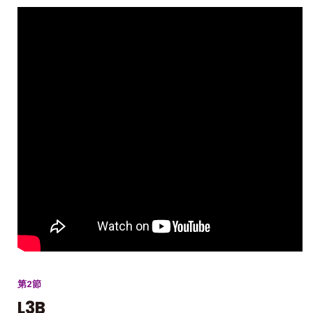
第2節
L3B