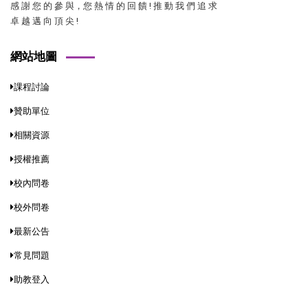
感 謝 您 的 參 與，您 熱 情 的 回 饋 ! 推 動 我 們 追 求
卓 越 邁 向 頂 尖 !
網站地圖
課程討論
贊助單位
相關資源
授權推薦
校內問卷
校外問卷
最新公告
常見問題
助教登入