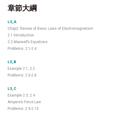
章節大綱
L3_A
Chap2: Review of Basic Laws of Electromagnetism
2.1 Introduction
2.2 Maxwell’s Equations
Problems: 2.1-2.4
L3_B
Example 2.1, 2.2
Problems: 2.5-2.8
L3_C
Example 2.3, 2.4
Ampere’s Force Law
Problems: 2.9-2.10