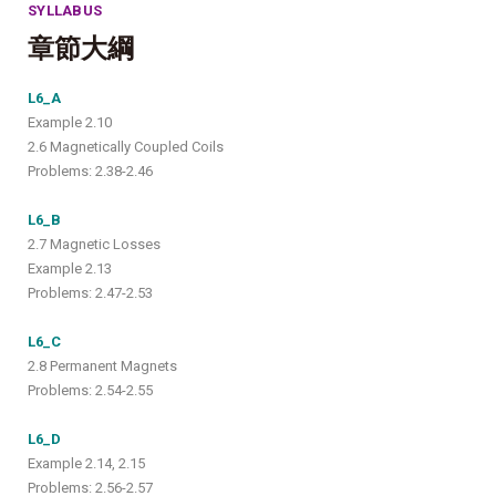
SYLLABUS
章節大綱
L6_A
Example 2.10
2.6 Magnetically Coupled Coils
Problems: 2.38-2.46
L6_B
2.7 Magnetic Losses
Example 2.13
Problems: 2.47-2.53
L6_C
2.8 Permanent Magnets
Problems: 2.54-2.55
L6_D
Example 2.14, 2.15
Problems: 2.56-2.57