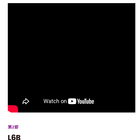
第2節
L6B