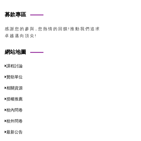
募款專區
感 謝 您 的 參 與，您 熱 情 的 回 饋 ! 推 動 我 們 追 求
卓 越 邁 向 頂 尖 !
網站地圖
課程討論
贊助單位
相關資源
授權推薦
校內問卷
校外問卷
最新公告