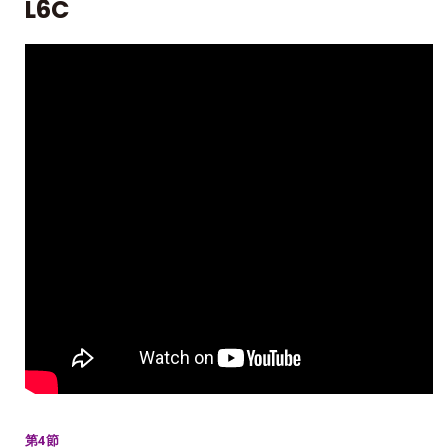
L6C
第4節