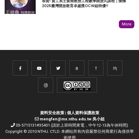
恭賀! 資工系王俊堯教授工程數學開放式課程｜榮獲
2025臺灣開放教育卓越獎OCW組特優!!
More
B
T
均
資料安全政策
|
個人資料保護政策
mengfen@mx.nthu.edu.tw 吳小姐
03-5715131#35401 (請於上班時間來電，中午12-13為午休時間)
Copyright © 2010 NTHU. CTLD. 本網站所有內容嚴禁任何商業行為僅供學
術使用