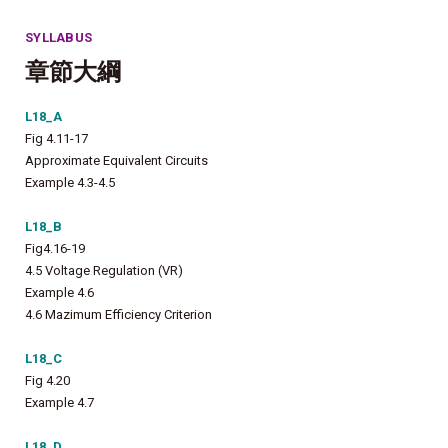
SYLLABUS
章節大綱
L18_A
Fig 4.11-17
Approximate Equivalent Circuits
Example 4.3-4.5
L18_B
Fig4.16-19
4.5 Voltage Regulation (VR)
Example 4.6
4.6 Mazimum Efficiency Criterion
L18_C
Fig 4.20
Example 4.7
L18_D