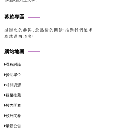
你在家也能上大學 !
募款專區
感 謝 您 的 參 與，您 熱 情 的 回 饋 ! 推 動 我 們 追 求
卓 越 邁 向 頂 尖 !
網站地圖
課程討論
贊助單位
相關資源
授權推薦
校內問卷
校外問卷
最新公告