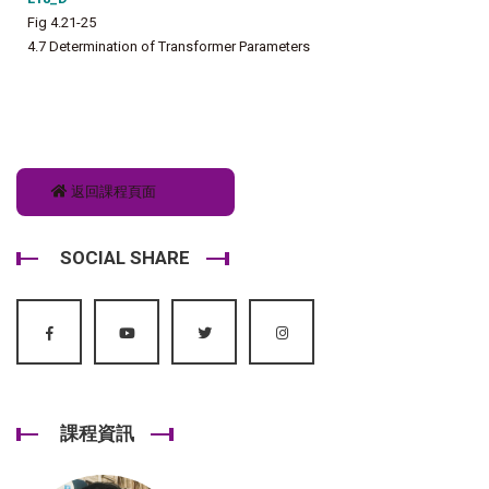
Fig 4.21-25
4.7 Determination of Transformer Parameters
返回課程頁面
SOCIAL SHARE
課程資訊