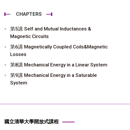
CHAPTERS
第5講 Self and Mutual Inductances &
Magnetic Circuits
第6講 Magnetically Coupled Coils&Magnetic
Losses
第8講 Mechanical Energy in a Linear System
第9講 Mechanical Energy in a Saturable
System
國立清華大學開放式課程