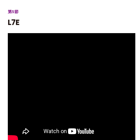
第5節
L7E