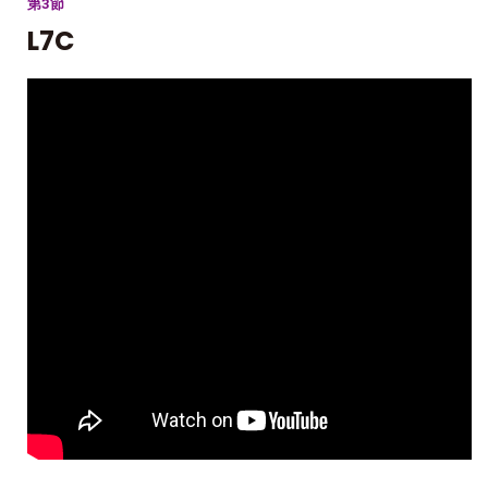
第3節
L7C