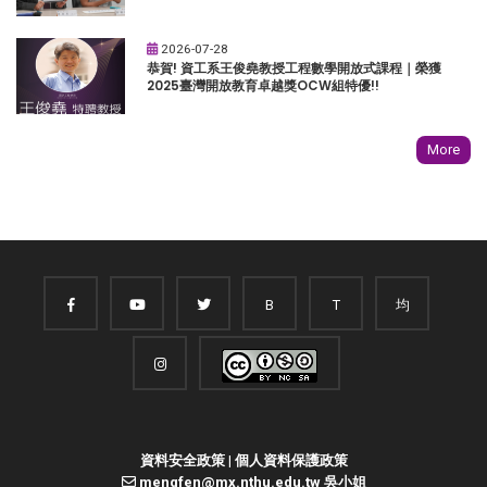
2026-07-28
恭賀! 資工系王俊堯教授工程數學開放式課程｜榮獲
2025臺灣開放教育卓越獎OCW組特優!!
More
B
T
均
資料安全政策
|
個人資料保護政策
mengfen@mx.nthu.edu.tw 吳小姐