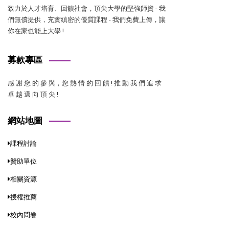
致力於人才培育、回饋社會，頂尖大學的堅強師資 - 我
們無償提供，充實縝密的優質課程 - 我們免費上傳，讓
你在家也能上大學 !
募款專區
感 謝 您 的 參 與，您 熱 情 的 回 饋 ! 推 動 我 們 追 求
卓 越 邁 向 頂 尖 !
網站地圖
課程討論
贊助單位
相關資源
授權推薦
校內問卷