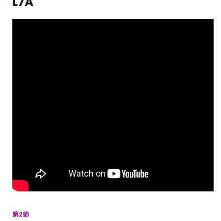
L7A
第2節