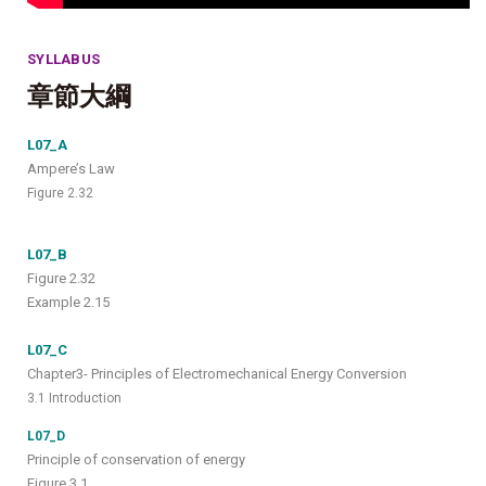
SYLLABUS
章節大綱
L07_A
Ampere’s Law
Figure 2.32
L07_B
Figure 2.32
Example
2.15
L07_C
Chapter3- Principles of Electromechanical Energy Conversion
3.1 Introduction
L07_D
Principle of conservation of energy
Figure
3.1