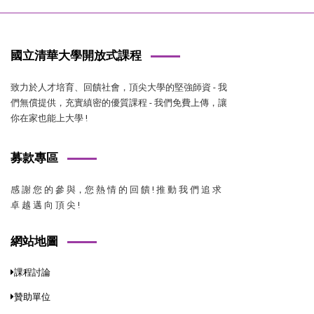
國立清華大學開放式課程
致力於人才培育、回饋社會，頂尖大學的堅強師資 - 我
們無償提供，充實縝密的優質課程 - 我們免費上傳，讓
你在家也能上大學 !
募款專區
感 謝 您 的 參 與，您 熱 情 的 回 饋 ! 推 動 我 們 追 求
卓 越 邁 向 頂 尖 !
網站地圖
課程討論
贊助單位