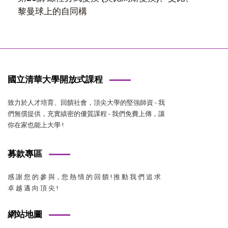
黎曼球上的自同構
國立清華大學開放式課程
致力於人才培育、回饋社會，頂尖大學的堅強師資 - 我
們無償提供，充實縝密的優質課程 - 我們免費上傳，讓
你在家也能上大學 !
募款專區
感 謝 您 的 參 與，您 熱 情 的 回 饋 ! 推 動 我 們 追 求
卓 越 邁 向 頂 尖 !
網站地圖