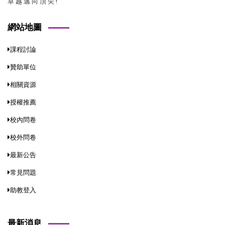
卓 越 邁 向 頂 尖 !
網站地圖
課程討論
贊助單位
相關資源
授權推薦
校內問卷
校外問卷
最新公告
常見問題
助教登入
最新消息