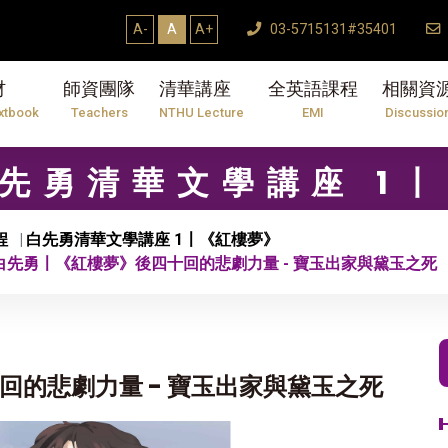
A-
A
A+
03-5715131#35401
材
師資團隊
清華講座
全英語課程
相關資
xtbook
Teachers
NTHU Lecture
EMI
Discussio
 白先勇清華文學講座 1
程
白先勇清華文學講座 1〡《紅樓夢》
 白先勇〡《紅樓夢》後四十回的悲劇力量 - 寶玉出家與黛玉之死
回的悲劇力量 - 寶玉出家與黛玉之死