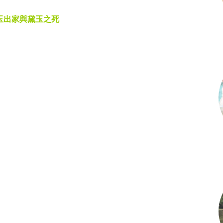
玉出家與黛玉之死