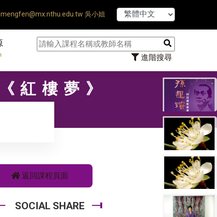
【7/31】114學年
mengfen@mx.nthu.edu.tw 吳小姐
源
n
進階搜尋
〡《紅樓夢》
返回課程頁面
SOCIAL SHARE