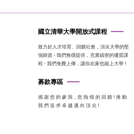
國立清華大學開放式課程
致力於人才培育、回饋社會，頂尖大學的堅
強師資 - 我們無償提供，充實縝密的優質課
程 - 我們免費上傳，讓你在家也能上大學 !
募款專區
感 謝 您 的 參 與，您 熱 情 的 回 饋 ! 推 動
我 們 追 求 卓 越 邁 向 頂 尖 !