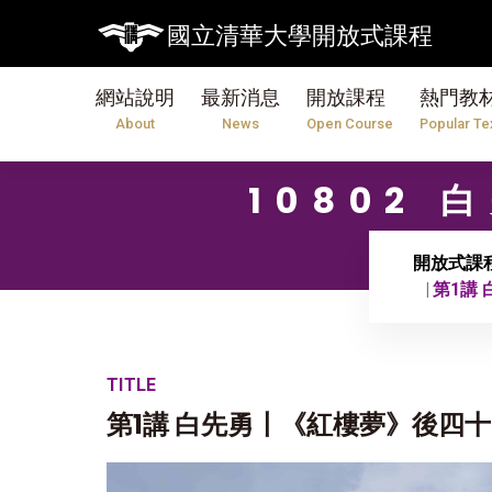
國立清華大學開放式課程
網站說明
最新消息
開放課程
熱門教
About
News
Open Course
Popular Te
10802
開放式課
第1講
TITLE
第1講 白先勇〡《紅樓夢》後四十