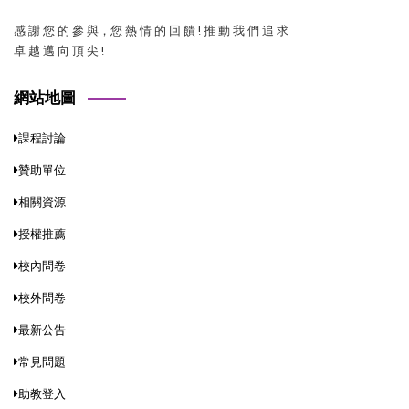
感 謝 您 的 參 與，您 熱 情 的 回 饋 ! 推 動 我 們 追 求
卓 越 邁 向 頂 尖 !
網站地圖
課程討論
贊助單位
相關資源
授權推薦
校內問卷
校外問卷
最新公告
常見問題
助教登入