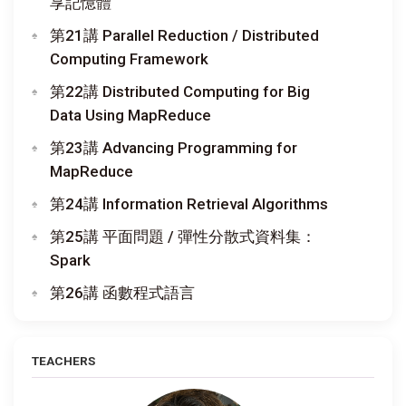
享記憶體
第21講 Parallel Reduction / Distributed
Computing Framework
第22講 Distributed Computing for Big
Data Using MapReduce
第23講 Advancing Programming for
MapReduce
第24講 Information Retrieval Algorithms
第25講 平面問題 / 彈性分散式資料集：
Spark
第26講 函數程式語言
TEACHERS