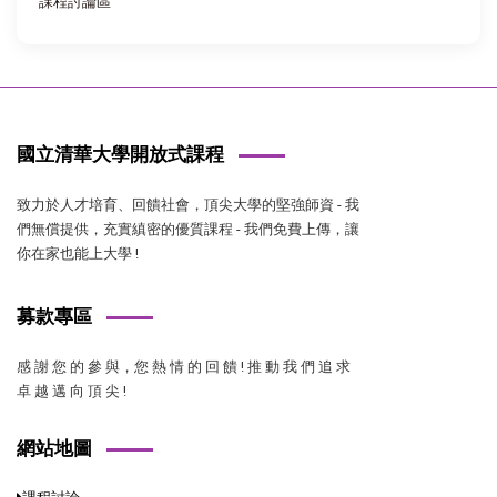
課程討論區
國立清華大學開放式課程
致力於人才培育、回饋社會，頂尖大學的堅強師資 - 我
們無償提供，充實縝密的優質課程 - 我們免費上傳，讓
你在家也能上大學 !
募款專區
感 謝 您 的 參 與，您 熱 情 的 回 饋 ! 推 動 我 們 追 求
卓 越 邁 向 頂 尖 !
網站地圖