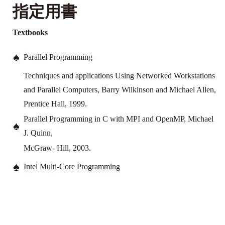
指定用書
Textbooks
♠
Parallel Programming–
Techniques and applications Using Networked
Workstations
and
Parallel Computers, Barry Wilkinson and Michael Allen,
Prentice Hall, 1999.
Parallel Programming in C with MPI and OpenMP, Michael
♠
J. Quinn,
McGraw-
Hill, 2003.
♠
Intel Multi-Core Programming