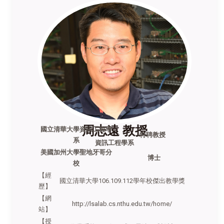
周志遠 教授
國立清華大學資訊工程學
特聘教授
系
資訊工程學系
美國加州大學聖地牙哥分
博士
校
【經
國立清華大學106.109.112學年校傑出教學獎
歷】
【網
http://lsalab.cs.nthu.edu.tw/home/
站】
【授