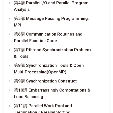
第4講 Parallel I/O and Parallel Program
Analysis
第5講 Message Passing Programming:
MPI
第6講 Communication Routines and
Parallel Function Code
第7講 Pthread:Synchronization Problem
& Tools
第8講 Synchronization Tools & Open
Multi-Processing(OpenMP)
第9講 Synchronization Construct
第10講 Embarrassingly Computations &
Load Balancing
第11講 Parallel Work Pool and
Termination / Parallel Sorting