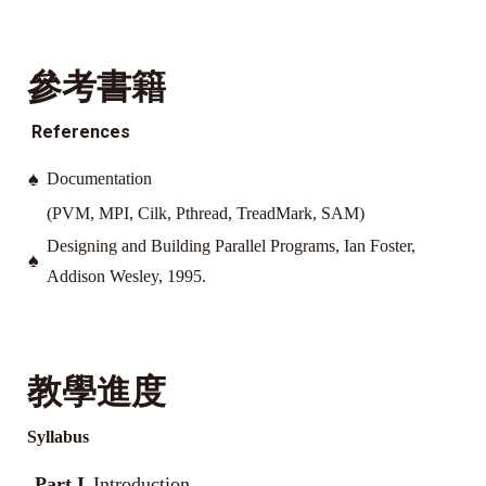
參考書籍
References
♠
Documentation
(PVM, MPI, Cilk, Pthread, TreadMark, SAM)
Designing and Building Parallel Programs, Ian Foster,
♠
Addison Wesley, 1995.
教學進度
Syllabus
Part I
Introduction