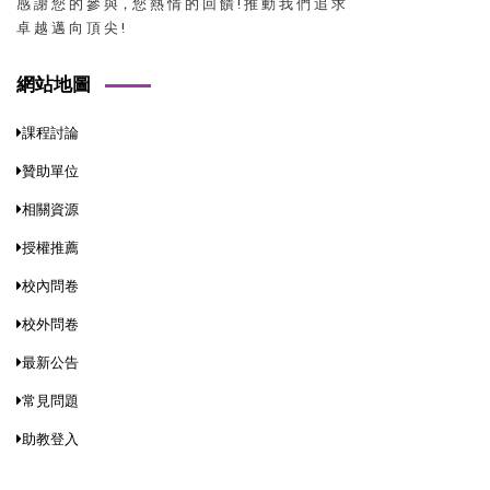
感 謝 您 的 參 與，您 熱 情 的 回 饋 ! 推 動 我 們 追 求
卓 越 邁 向 頂 尖 !
網站地圖
課程討論
贊助單位
相關資源
授權推薦
校內問卷
校外問卷
最新公告
常見問題
助教登入