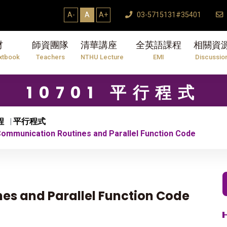
7/31】114學年度第2學期研究生論文口試結束T
A-
A
A+
03-5715131#35401
材
師資團隊
清華講座
全英語課程
相關資
xtbook
Teachers
NTHU Lecture
EMI
Discussio
10701 平行程式
程
平行程式
mmunication Routines and Parallel Function Code
s and Parallel Function Code