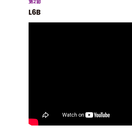
第2節
L6B