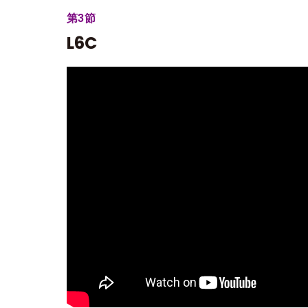
第3節
L6C