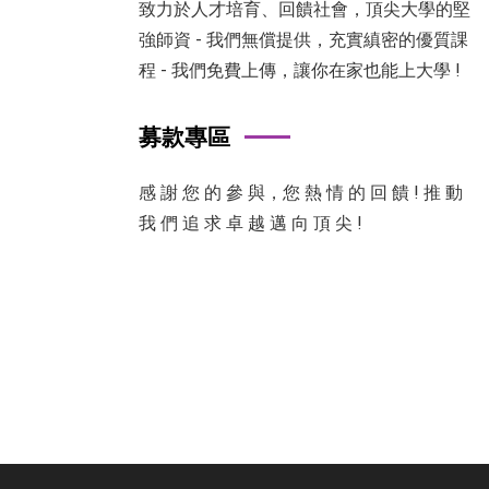
致力於人才培育、回饋社會，頂尖大學的堅
強師資 - 我們無償提供，充實縝密的優質課
程 - 我們免費上傳，讓你在家也能上大學 !
募款專區
感 謝 您 的 參 與，您 熱 情 的 回 饋 ! 推 動
我 們 追 求 卓 越 邁 向 頂 尖 !