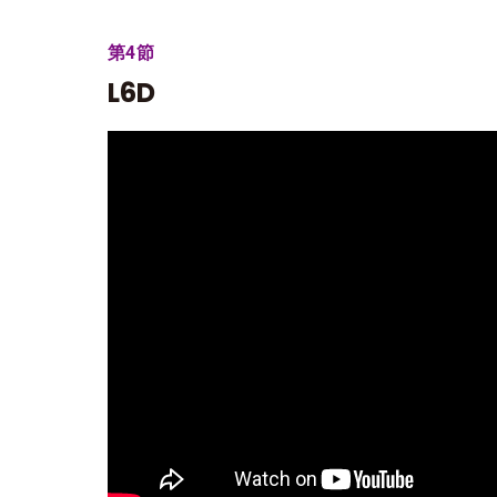
第4節
L6D