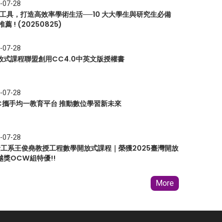
-07-28
I 工具，打造高效率學術生活──10 大大學生與研究生必備
推薦 ! (20250825)
-07-28
放式課程聯盟創用CC4.0中英文版授權書
-07-28
EC攜手均一教育平台 推動數位學習新未來
-07-28
 資工系王俊堯教授工程數學開放式課程｜榮獲2025臺灣開放
越獎OCW組特優!!
More