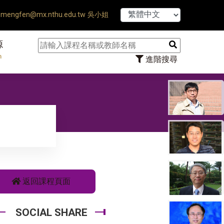
hesis Defense Ends ♠ 【8/1
mengfen@mx.nthu.edu.tw 吳小姐
源
n
進階搜尋
返回課程頁面
SOCIAL SHARE