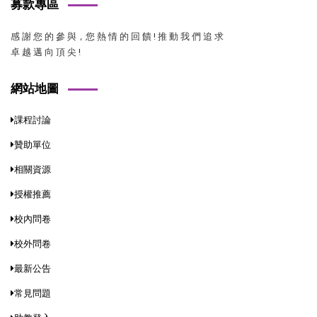
募款專區
感 謝 您 的 參 與，您 熱 情 的 回 饋 ! 推 動 我 們 追 求
卓 越 邁 向 頂 尖 !
網站地圖
課程討論
贊助單位
相關資源
授權推薦
校內問卷
校外問卷
最新公告
常見問題