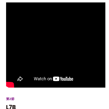
第2節
L7B