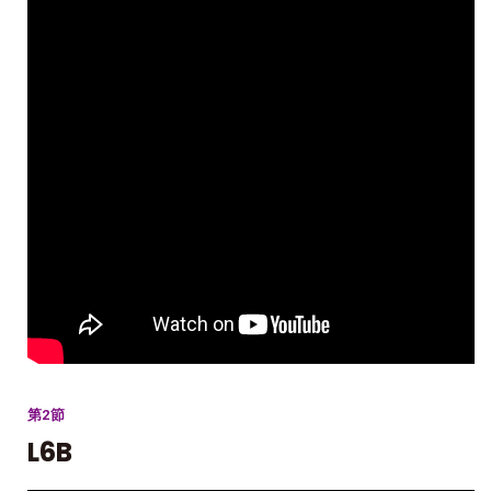
第2節
L6B