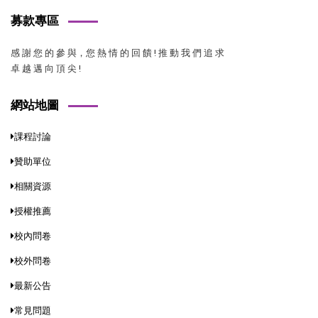
募款專區
感 謝 您 的 參 與，您 熱 情 的 回 饋 ! 推 動 我 們 追 求
卓 越 邁 向 頂 尖 !
網站地圖
課程討論
贊助單位
相關資源
授權推薦
校內問卷
校外問卷
最新公告
常見問題