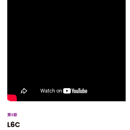
第3節
L6C