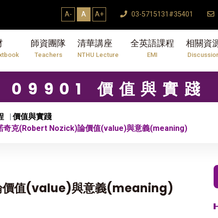
A-
A
A+
03-5715131#35401
材
師資團隊
清華講座
全英語課程
相關資
xtbook
Teachers
NTHU Lecture
EMI
Discussio
09901 價值與實踐
程
價值與實踐
奇克(Robert Nozick)論價值(value)與意義(meaning)
)論價值(value)與意義(meaning)