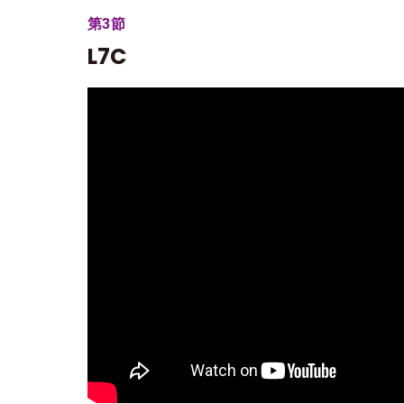
第3節
L7C