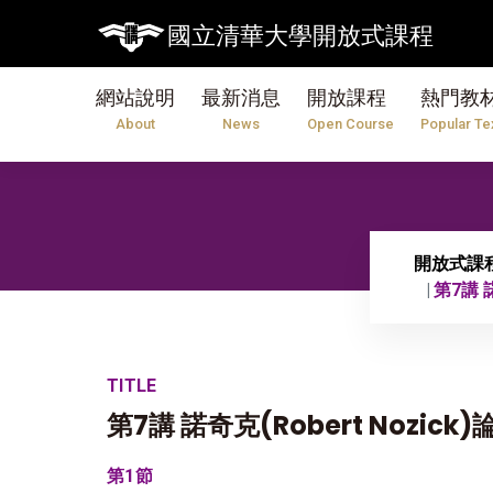
國立清華大學開放式課程
網站說明
最新消息
開放課程
熱門教
About
News
Open Course
Popular Te
開放式課
第7講 諾
TITLE
第7講 諾奇克(Robert Nozick
第1節