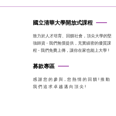
國立清華大學開放式課程
致力於人才培育、回饋社會，頂尖大學的堅
強師資 - 我們無償提供，充實縝密的優質課
程 - 我們免費上傳，讓你在家也能上大學 !
募款專區
感 謝 您 的 參 與，您 熱 情 的 回 饋 ! 推 動
我 們 追 求 卓 越 邁 向 頂 尖 !