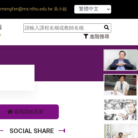
【7/31】114學年度第
mengfen@mx.nthu.edu.tw 吳小姐
源
n
進階搜尋
返回課程頁面
SOCIAL SHARE