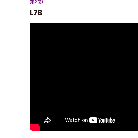
第2節
L7B