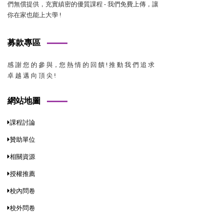
們無償提供，充實縝密的優質課程 - 我們免費上傳，讓
你在家也能上大學 !
募款專區
感 謝 您 的 參 與，您 熱 情 的 回 饋 ! 推 動 我 們 追 求
卓 越 邁 向 頂 尖 !
網站地圖
課程討論
贊助單位
相關資源
授權推薦
校內問卷
校外問卷