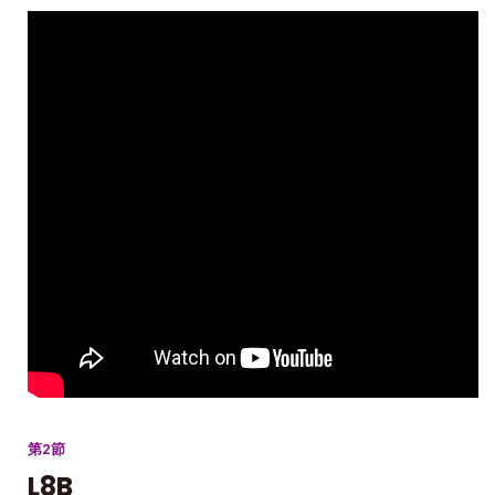
第2節
L8B