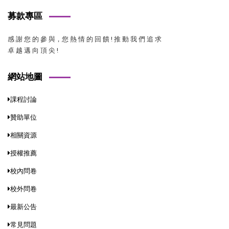
募款專區
感 謝 您 的 參 與，您 熱 情 的 回 饋 ! 推 動 我 們 追 求
卓 越 邁 向 頂 尖 !
網站地圖
課程討論
贊助單位
相關資源
授權推薦
校內問卷
校外問卷
最新公告
常見問題