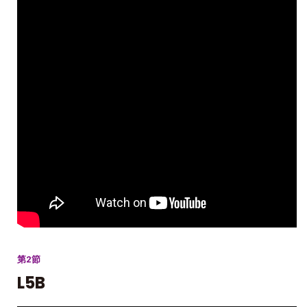
第2節
L5B