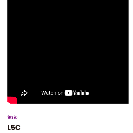
第3節
L5C