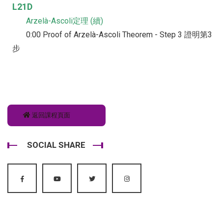
L21D
Arzelà-Ascoli定理 (續)
0:00 Proof of Arzelà-Ascoli Theorem - Step 3 證明第3
步
返回課程頁面
SOCIAL SHARE