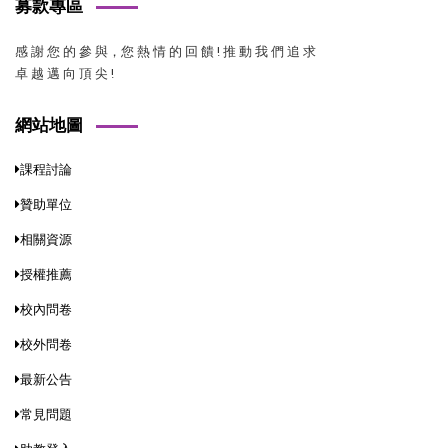
募款專區
感 謝 您 的 參 與，您 熱 情 的 回 饋 ! 推 動 我 們 追 求
卓 越 邁 向 頂 尖 !
網站地圖
課程討論
贊助單位
相關資源
授權推薦
校內問卷
校外問卷
最新公告
常見問題