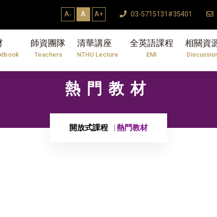
A-
A
A+
03-5715131#35401
材
師資團隊
清華講座
全英語課程
相關資
xtbook
Teachers
NTHU Lecture
EMI
Discussio
熱門教材
開放式課程
熱門教材