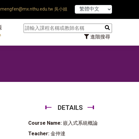
【7/31】114
mengfen@mx.nthu.edu.tw 吳小姐
源
n
進階搜尋
DETAILS
Course Name:
嵌入式系統概論
Teacher:
金仲達