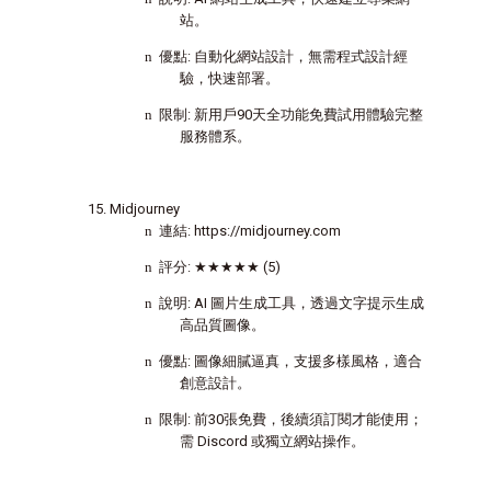
站。
n
優點
:
自動化網站設計，無需程式設計經
驗，快速部署。
n
限制
:
新用戶
90
天全功能免費試用體驗完整
服務體系。
Midjourney
n
連結
: https://midjourney.com
n
評分
:
★★★★★
(5)
n
說明
: AI
圖片生成工具，透過文字提示生成
高品質圖像。
n
優點
:
圖像細膩逼真，支援多樣風格，適合
創意設計。
n
限制
:
前
30
張免費，後續須訂閱才能使用；
需
Discord
或獨立網站操作。