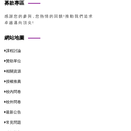
募款專區
感 謝 您 的 參 與，您 熱 情 的 回 饋 ! 推 動 我 們 追 求
卓 越 邁 向 頂 尖 !
網站地圖
課程討論
贊助單位
相關資源
授權推薦
校內問卷
校外問卷
最新公告
常見問題