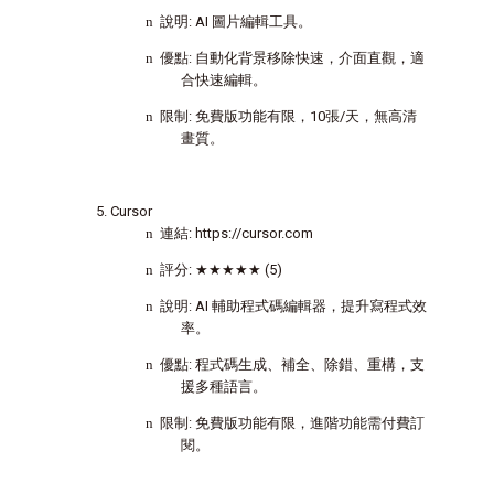
n
說明
: AI
圖片編輯工具。
n
優點
:
自動化背景移除快速，介面直觀，適
合快速編輯。
n
限制
:
免費版功能有限，
10
張
/
天，無高清
畫質。
Cursor
n
連結
: https://cursor.com
n
評分
:
★★★★★
(5)
n
說明
: AI
輔助程式碼編輯器，提升寫程式效
率。
n
優點
:
程式碼生成、補全、除錯、重構，支
援多種語言。
n
限制
:
免費版功能有限，進階功能需付費訂
閱。