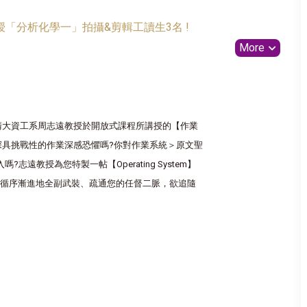
「分析化學一」拍攝&剪輯工讀生3名 !
More
清大資工系周志遠教授於開放式課程所講授的【作業
深具挑戰性的作業深感恐懼嗎?你對作業系統＞原文聖
志遠教授為您特製一帖【Operating System】
循序漸進地全副武裝、疏通您的任督二脈，欲追隨