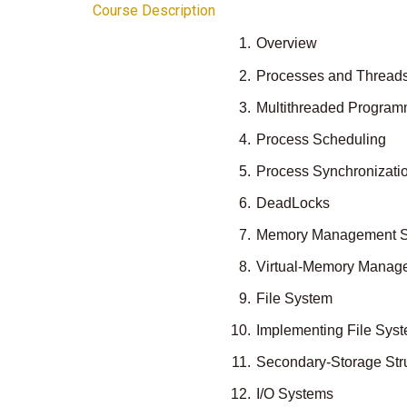
Course Description
1.
Overview
2.
Processes and Thread
3.
Multithreaded Progra
4.
Process Scheduling
5.
Process Synchronizati
6.
DeadLocks
7.
Memory Management St
8.
Virtual-Memory Mana
9.
File System
10.
Implementing File Sys
11.
Secondary-Storage Str
12.
I/O Systems