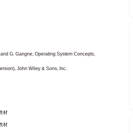
n, and G. Gangne, Operating System Concepts,
Version), John Wiley & Sons, Inc.
教材
教材