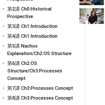
第2講 Ch0:Historical
Prospective
第3講 Ch1:Introduction
第4講 Ch1:Introduction
第5講 Nachos
Explanation/Ch2:OS Structure
第6講 Ch2:OS
Structure/Ch3:Processes
Concept
第7講 Ch3:Processes Concept
第8講 Ch3:Processes Concept