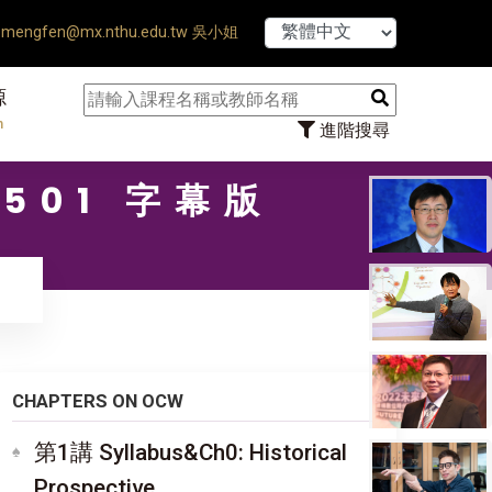
【7/31】114學年度第
mengfen@mx.nthu.edu.tw 吳小姐
源
n
進階搜尋
501 字幕版
CHAPTERS ON OCW
第1講 Syllabus&Ch0: Historical
Prospective