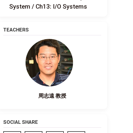
System / Ch13: I/O Systems
TEACHERS
周志遠 教授
SOCIAL SHARE