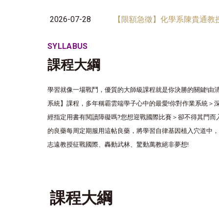
2026-07-28
【限額急徵】化學系陳貴通教授
SYLLABUS
課程大綱
學習就像一場戰鬥，優質的大師級課程就是你決勝的關鍵!由
系統】課程，
多年稱霸雲端學子心中的最愛!你對作業系統＞
經指定用書有閱讀障礙嗎?
您想迎戰國際比賽＞卻不得其門而入嗎?
的良藥每周定期服用這帖良藥，將學習自律基因植入穴道中，
志遠教授征戰國際、轟動武林、驚動萬教絕非夢想!
課程大綱