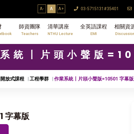
A-
A
A+
03-5715131#35401
材
師資團隊
清華講座
全英語課程
相關資
xtbook
Teachers
NTHU Lecture
EMI
Discussio
作業系統〡片頭小聲版=10
開放式課程
工程學群
作業系統〡片頭小聲版=10501 字幕版
1 字幕版