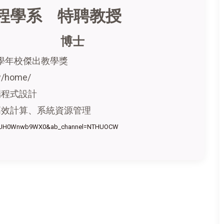
程學系
特聘教授
博士
12學年校傑出教學獎
tw/home/
端程式設計
高效計算、系統資源管理
?v=UH0Wnwb9WX0&ab_channel=NTHUOCW