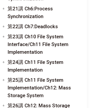
第21講 Ch6:Process
Synchronization
第22講 Ch7:Deadlocks
第23講 Ch10 File System
Interface/Ch11 File System
Implementation
第24講 Ch11 File System
Implementation
第25講 Ch11 File System
Implementation/Ch12: Mass
Storage System
第26講 Ch12: Mass Storage