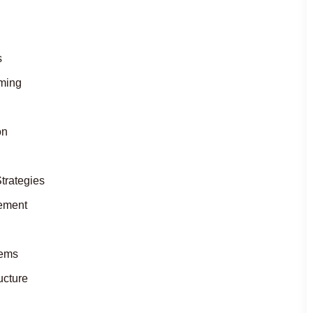
s
mming
on
rategies
gement
tems
ucture