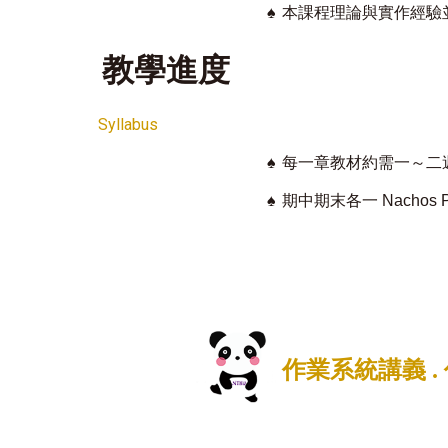
♠
本課程理論與實作經驗
教學進度
Syllabus
♠
每一章教材約需一～二
♠
期中期末各一 Nachos Pr
作業系統講義
.