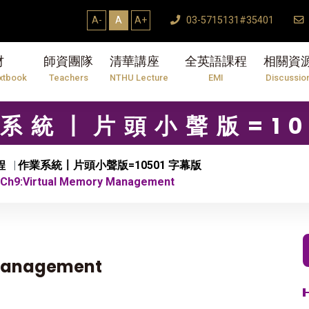
A-
A
A+
03-5715131#35401
材
師資團隊
清華講座
全英語課程
相關資
xtbook
Teachers
NTHU Lecture
EMI
Discussio
作業系統〡片頭小聲版=10
程
作業系統〡片頭小聲版=10501 字幕版
Ch9:Virtual Memory Management
 Management