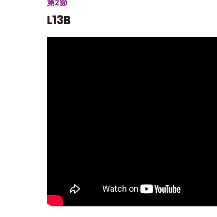
第2節
L13B