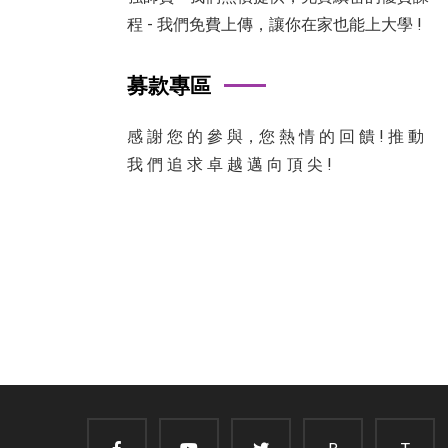
程 - 我們免費上傳，讓你在家也能上大學 !
募款專區
感 謝 您 的 參 與，您 熱 情 的 回 饋 ! 推 動
我 們 追 求 卓 越 邁 向 頂 尖 !