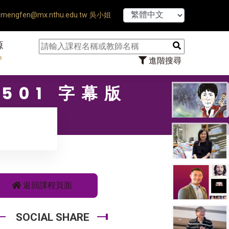
【7/31】114學
mengfen@mx.nthu.edu.tw 吳小姐
源
n
進階搜尋
501 字幕版
返回課程頁面
SOCIAL SHARE