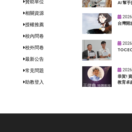
贊助單位
AI 幫手
相關資源
2026
台灣開
授權推薦
校內問卷
2026
校外問卷
TOC
最新公告
2026
常見問題
恭賀!
助教登入
教育卓