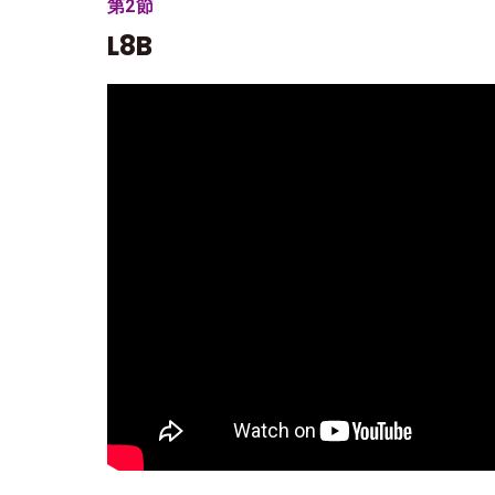
第2節
L8B