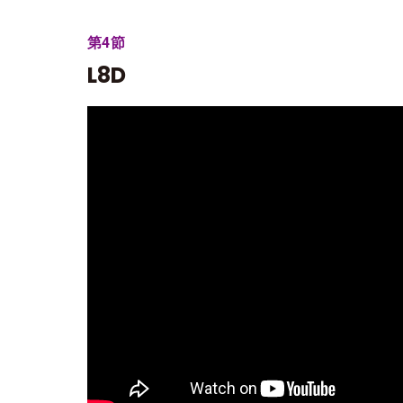
第4節
L8D