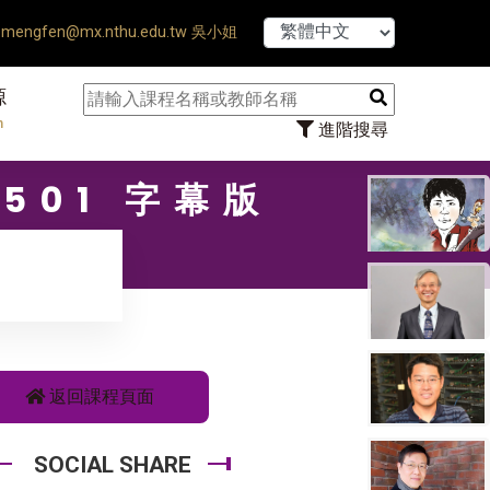
【7/31】114學年度第2
mengfen@mx.nthu.edu.tw 吳小姐
源
n
進階搜尋
501 字幕版
返回課程頁面
SOCIAL SHARE