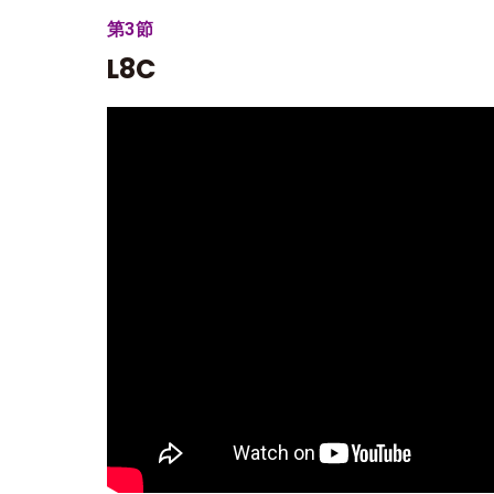
第3節
L8C