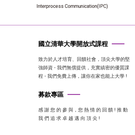
Interprocess Communication(IPC)
國立清華大學開放式課程
致力於人才培育、回饋社會，頂尖大學的堅
強師資 - 我們無償提供，充實縝密的優質課
程 - 我們免費上傳，讓你在家也能上大學 !
募款專區
感 謝 您 的 參 與，您 熱 情 的 回 饋 ! 推 動
我 們 追 求 卓 越 邁 向 頂 尖 !