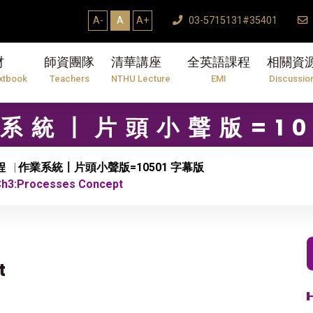
A-
A
A+
03-5715131#35401
材
師資團隊
清華講座
全英語課程
相關資
xtbook
Teachers
NTHU Lecture
EMI
Discussio
作業系統〡片頭小聲版=10
程
作業系統〡片頭小聲版=10501 字幕版
h3:Processes Concept
t