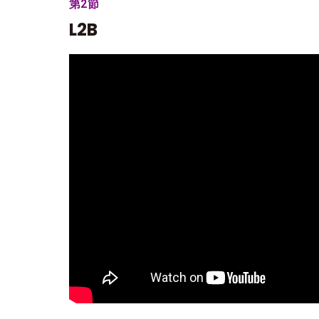
第2節
L2B