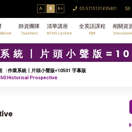
【7/31】114學年度第
A-
A
A+
03-5715131#35401
材
師資團隊
清華講座
全英語課程
相關資
xtbook
Teachers
NTHU Lecture
EMI
Discussio
作業系統〡片頭小聲版=10
程
作業系統〡片頭小聲版=10501 字幕版
0:Historical Prospective
tive