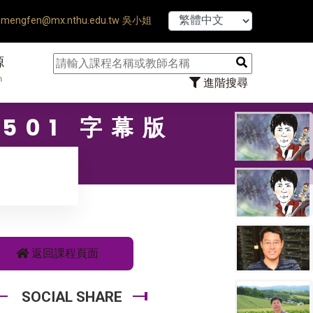
2學期研究生論文口試結束Thesis Defens
mengfen@mx.nthu.edu.tw 吳小姐
源
n
進階搜尋
501 字幕版
返回課程頁面
SOCIAL SHARE