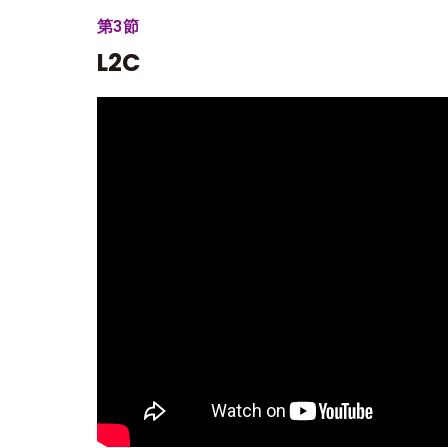
第3節
L2C