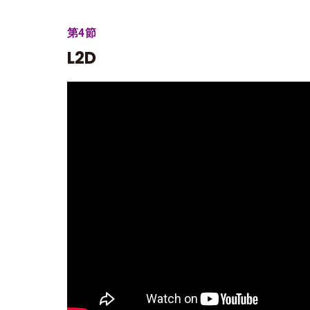
第4節
L2D