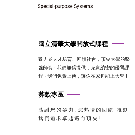
Special-purpose Systems
國立清華大學開放式課程
致力於人才培育、回饋社會，頂尖大學的堅
強師資 - 我們無償提供，充實縝密的優質課
程 - 我們免費上傳，讓你在家也能上大學 !
募款專區
感 謝 您 的 參 與，您 熱 情 的 回 饋 ! 推 動
我 們 追 求 卓 越 邁 向 頂 尖 !