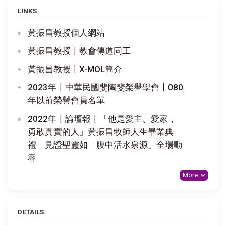
LINKS
黃振昌教授個人網站
黃振昌教授〡教會傳道同工
黃振昌教授〡X-MOL簡介
2023年〡中華民國斐陶斐榮譽學會〡080
年以前榮譽會員名單
2022年〡論壇報〡「他是愛主、愛家，
勇敢真實的人」黃振昌牧師人生畢業典
禮 見證聖靈如「腹中活水泉源」全場動
容
More
DETAILS