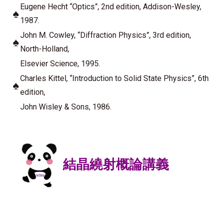
Eugene Hecht “Optics”, 2nd edition, Addison-Wesley,
♠
1987.
John M. Cowley, “Diffraction Physics”, 3rd edition,
♠
North-Holland,
Elsevier Science, 1995.
Charles Kittel, “Introduction to Solid State Physics”, 6th
♠
edition,
John Wisley
& Sons, 1986.
結晶繞射概論講義