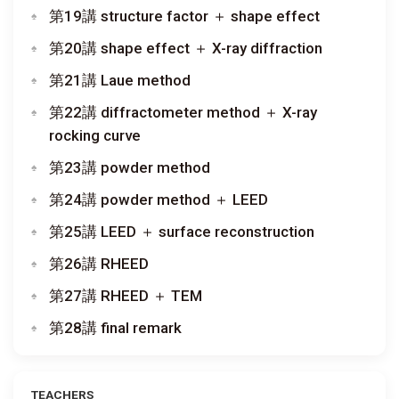
第19講 structure factor ＋ shape effect
第20講 shape effect ＋ X-ray diffraction
第21講 Laue method
第22講 diffractometer method ＋ X-ray
rocking curve
第23講 powder method
第24講 powder method ＋ LEED
第25講 LEED ＋ surface reconstruction
第26講 RHEED
第27講 RHEED ＋ TEM
第28講 final remark
TEACHERS