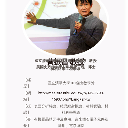
黃振昌 教授
國立清華大學材料科學工程學系 教授
美國史丹佛大學材料科學工程 博士
材料科學工程學系
【經
國立清華大學101傑出教學獎
歷】
【網
http://mse.site.nthu.edu.tw/p/412-1298-
站】
16907.php?Lang=zh-tw
【授
表面分析特論、結晶繞射概論、材料實驗、材
課】
料科學導論
【專
有機電晶體元件及應用、奈米鑽石電子元件及
長】
應用、電漿薄膜