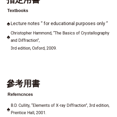
Textbooks
♠
Lecture notes
“ for educational purposes only ”
Christopher Hammond, “The Basics of Crystallography
♠
and
Diffraction”,
3rd edition, Oxford, 2009.
參考用書
Referncnces
B.D. Cullity, “Elements of X-ray Diffraction”, 3rd edition,
♠
Prentice Hall, 2001.