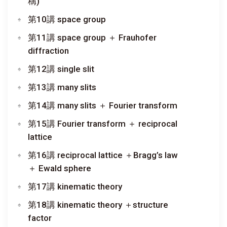
稱)
第10講 space group
第11講 space group ＋ Frauhofer
diffraction
第12講 single slit
第13講 many slits
第14講 many slits ＋ Fourier transform
第15講 Fourier transform ＋ reciprocal
lattice
第16講 reciprocal lattice ＋Bragg’s law
＋ Ewald sphere
第17講 kinematic theory
第18講 kinematic theory ＋structure
factor