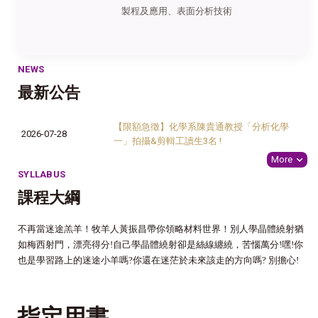
製程及應用、表面分析技術
NEWS
最新公告
【限額急徵】化學系陳貴通教授「分析化學
2026-07-28
一」拍攝&剪輯工讀生3名 !
More
SYLLABUS
課程大綱
不再當迷途羔羊！牧羊人黃振昌帶你領略材料世界！別人學晶體繞射猶
如梅西射門，漂亮得分!自己學晶體繞射卻是絲線纏繞，苦惱萬分!嘿!你
也是學習路上的迷途小羊嗎?你還在迷茫於未來該走的方向嗎? 別擔心!
指定用書