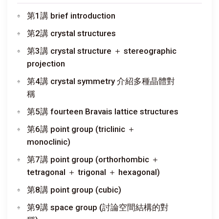
第1講 brief introduction
第2講 crystal structures
第3講 crystal structure ＋ stereographic
projection
第4講 crystal symmetry 介紹多種晶體對
稱
第5講 fourteen Bravais lattice structures
第6講 point group (triclinic ＋
monoclinic)
第7講 point group (orthorhombic ＋
tetragonal ＋ trigonal ＋ hexagonal)
第8講 point group (cubic)
第9講 space group (討論空間結構的對