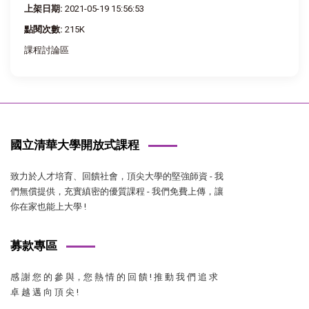
上架日期:
2021-05-19 15:56:53
點閱次數:
215K
課程討論區
國立清華大學開放式課程
致力於人才培育、回饋社會，頂尖大學的堅強師資 - 我
們無償提供，充實縝密的優質課程 - 我們免費上傳，讓
你在家也能上大學 !
募款專區
感 謝 您 的 參 與，您 熱 情 的 回 饋 ! 推 動 我 們 追 求
卓 越 邁 向 頂 尖 !