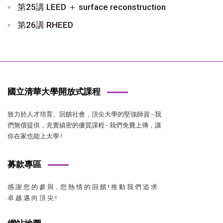
第25講 LEED ＋ surface reconstruction
第26講 RHEED
國立清華大學開放式課程
致力於人才培育、回饋社會，頂尖大學的堅強師資 - 我
們無償提供，充實縝密的優質課程 - 我們免費上傳，讓
你在家也能上大學 !
募款專區
感 謝 您 的 參 與，您 熱 情 的 回 饋 ! 推 動 我 們 追 求
卓 越 邁 向 頂 尖 !